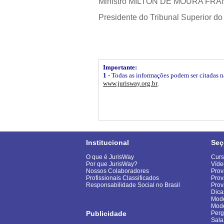
Ministro MILTON DE MOURA FR
Presidente do Tribunal Superior do
Importante:
1 -
Todas as informações podem ser citadas na 
www.jurisway.org.br
.
Institucional
Seç
O que é JurisWay
Curs
Por que JurisWay?
Víde
Nossos Colaboradores
Prov
Profissionais Classificados
Prov
Responsabilidade Social no Brasil
Pro
Dica
Mode
Mod
Publicidade
Perg
Sala