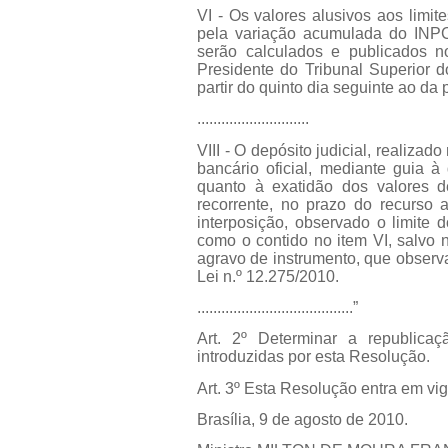
VI - Os valores alusivos aos limit
pela variação acumulada do INPC
serão calculados e publicados n
Presidente do Tribunal Superior d
partir do quinto dia seguinte ao da 
............................
VIII - O depósito judicial, reali
bancário oficial, mediante guia à
quanto à exatidão dos valores d
recorrente, no prazo do recurso
interposição, observado o limite 
como o contido no item VI, salvo 
agravo de instrumento, que observa
Lei n.º 12.275/2010.
.......................................”
Art. 2º Determinar a republica
introduzidas por esta Resolução.
Art. 3º Esta Resolução entra em vi
Brasília, 9 de agosto de 2010.