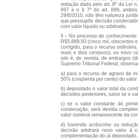
redação dada pelo art. 8º da Lei n.
897 e o § 7º do art. 899, ambos
29/6/2010, não têm natureza jurídi
que pressupõe decisão condenatór
com valor líquido ou arbitrado.
II – No processo de conhecimento d
R$5.889,50 (cinco mil, oitocentos e
corrigido, para o recurso ordinári
reais e dois centavos), ou novo v
isto é, de revista, de embargos (d
Supremo Tribunal Federal, observa
a) para o recurso de agravo de in
50% (cinqüenta por cento) do valor
b) depositado o valor total da co
decisões posteriores, salvo se o va
c) se o valor constante do primei
condenação, será devida complem
valor nominal remanescente da con
d) havendo acréscimo ou redução
decisão arbitrará novo valor à 
complementação do já depositado, 