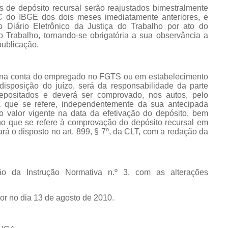
es de depósito recursal serão reajustados bimestralmente
 do IBGE dos dois meses imediatamente anteriores, e
o Diário Eletrônico da Justiça do Trabalho por ato do
o Trabalho, tornando-se obrigatória a sua observância a
publicação.
zado na conta do empregado no FGTS ou em estabelecimento
 disposição do juízo, será da responsabilidade da parte
epositados e deverá ser comprovado, nos autos, pelo
 a que se refere, independentemente da sua antecipada
do valor vigente na data da efetivação do depósito, bem
no que se refere à comprovação do depósito recursal em
rá o disposto no art. 899, § 7º, da CLT, com a redação da
ção da Instrução Normativa n.º 3, com as alterações
gor no dia 13 de agosto de 2010.