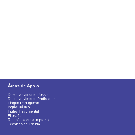
Áreas de Apoio
Desenvolvimento Pessoal
Desenvolvimento Profissional
Língua Portuguesa
Inglês Básico
Inglês Instrumental
Filosofia
Relações com a Imprensa
Técnicas de Estudo