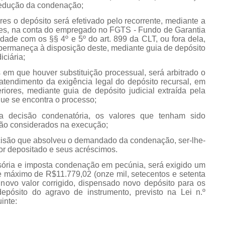
redução da condenação;
ares o depósito será efetivado pelo recorrente, mediante a
tes, na conta do empregado no FGTS - Fundo de Garantia
ade com os §§ 4º e 5º do art. 899 da CLT, ou fora dela,
 permaneça à disposição deste, mediante guia de depósito
iciária;
s em que houver substituição processual, será arbitrado o
 atendimento da exigência legal do depósito recursal, em
iores, mediante guia de depósito judicial extraída pela
que se encontra o processo;
a decisão condenatória, os valores que tenham sido
rão considerados na execução;
ecisão que absolveu o demandado da condenação, ser-lhe-
or depositado e seus acréscimos.
cisória e imposta condenação em pecúnia, será exigido um
ite máximo de R$11.779,02 (onze mil, setecentos e setenta
 novo valor corrigido, dispensado novo depósito para os
epósito do agravo de instrumento, previsto na Lei n.º
inte: