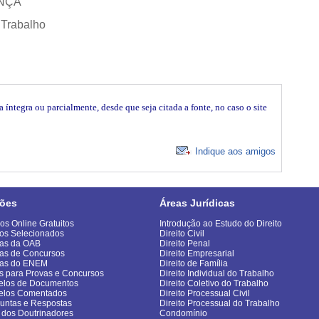
ANÇA
 Trabalho
íntegra ou parcialmente, desde que seja citada a fonte, no caso o site
Indique aos amigos
ões
Áreas Jurídicas
os Online Gratuitos
Introdução ao Estudo do Direito
os Selecionados
Direito Civil
as da OAB
Direito Penal
as de Concursos
Direito Empresarial
vas do ENEM
Direito de Família
s para Provas e Concursos
Direito Individual do Trabalho
los de Documentos
Direito Coletivo do Trabalho
elos Comentados
Direito Processual Civil
untas e Respostas
Direito Processual do Trabalho
 dos Doutrinadores
Condomínio