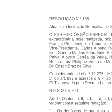
RESOLUÇÃO N.º 168
Atualiza a Instrução Normativa n.º 
O EGRÉGIO ÓRGÃO ESPECIAL 
extraordinária hoje realizada, s
França, Presidente do Tribunal, p
Vice-Presidente, Carlos Alberto R
Ives Gandra Martins Filho, Brito P
Paiva, Aloysio Corrêa da Veiga,
Rosa e Luiz Philippe Vieira de Me
Dr. Edson Braz da Silva,
Considerando a Lei n.º 12.275, de 
5º do art. 897 e acresce o § 7º a
CLT, aprovada pelo Decreto-Lei no 
R E S O L V E U
Art. 1º Os itens I, II, a, b, c, d, e,
vigorar com a seguinte redação:
“I – Os depósitos de que trata o 