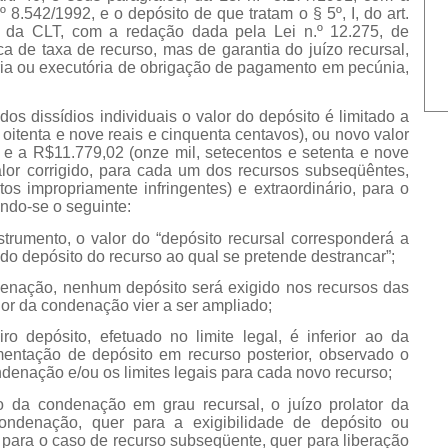
º 8.542/1992, e o depósito de que tratam o § 5º, I, do art.
 da CLT, com a redação dada pela Lei n.º 12.275, de
ca de taxa de recurso, mas de garantia do juízo recursal,
ia ou executória de obrigação de pagamento em pecúnia,
os dissídios individuais o valor do depósito é limitado a
 oitenta e nove reais e cinquenta centavos), ou novo valor
o, e a R$11.779,02 (onze mil, setecentos e setenta e nove
alor corrigido, para cada um dos recursos subseqüêntes,
itos impropriamente infringentes) e extraordinário, para o
ndo-se o seguinte:
strumento, o valor do “depósito recursal corresponderá a
 do depósito do recurso ao qual se pretende destrancar”;
ndenação, nenhum depósito será exigido nos recursos das
lor da condenação vier a ser ampliado;
ro depósito, efetuado no limite legal, é inferior ao da
entação de depósito em recurso posterior, observado o
denação e/ou os limites legais para cada novo recurso;
 da condenação em grau recursal, o juízo prolator da
condenação, quer para a exigibilidade de depósito ou
para o caso de recurso subseqüente, quer para liberação