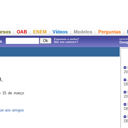
ursos
OAB
ENEM
Vídeos
Modelos
Perguntas
Esqueceu a senha?
powered
a
Goo
Não tem cadastro?
20
.
DE
de 15 de março
20
DE
ue aos amigos
DE