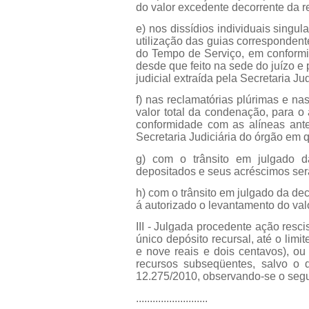
do valor excedente decorrente da 
e) nos dissídios individuais singul
utilização das guias corresponden
do Tempo de Serviço, em conformid
desde que feito na sede do juízo e
judicial extraída pela Secretaria Jud
f) nas reclamatórias plúrimas e na
valor total da condenação, para o
conformidade com as alíneas anter
Secretaria Judiciária do órgão em 
g) com o trânsito em julgado d
depositados e seus acréscimos se
h) com o trânsito em julgado da d
á autorizado o levantamento do val
III - Julgada procedente ação res
único depósito recursal, até o lim
e nove reais e dois centavos), ou
recursos subseqüentes, salvo o d
12.275/2010, observando-se o segu
..........................