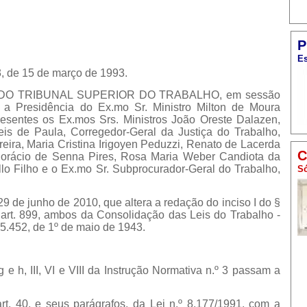
P
Es
3, de 15 de março de 1993.
DO TRIBUNAL SUPERIOR DO TRABALHO, em sessão
ob a Presidência do Ex.mo Sr. Ministro Milton de Moura
resentes os Ex.mos Srs. Ministros João Oreste Dalazen,
eis de Paula, Corregedor-Geral da Justiça do Trabalho,
ereira, Maria Cristina Irigoyen Peduzzi, Renato de Lacerda
C
 Horácio de Senna Pires, Rosa Maria Weber Candiota da
llo Filho e o Ex.mo Sr. Subprocurador-Geral do Trabalho,
Só
29 de junho de 2010, que altera a redação do inciso I do §
o art. 899, ambos da Consolidação das Leis do Trabalho -
5.452, de 1º de maio de 1943.
 f, g e h, III, VI e VIII da Instrução Normativa n.º 3 passam a
art. 40, e seus parágrafos, da Lei n.º 8.177/1991, com a