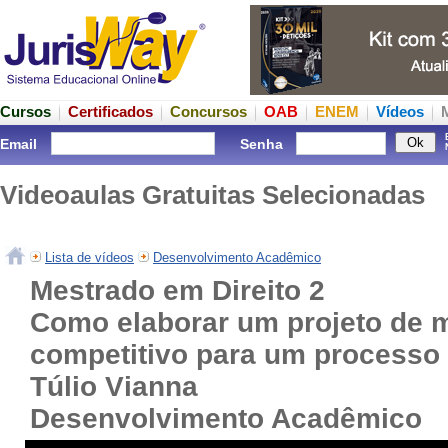
Cursos
Certificados
Concursos
OAB
ENEM
Vídeos
Email
Senha
Videoaulas Gratuitas Selecionadas
Lista de vídeos
Desenvolvimento Acadêmico
Mestrado em Direito 2
Como elaborar um projeto de 
competitivo para um processo s
Túlio Vianna
Desenvolvimento Acadêmico