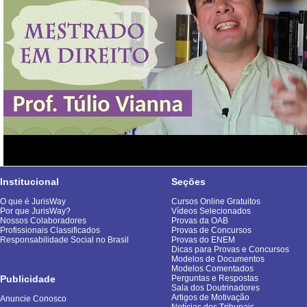
Institucional
Seções
O que é JurisWay
Cursos Online Gratuitos
Por que JurisWay?
Vídeos Selecionados
Nossos Colaboradores
Provas da OAB
Profissionais Classificados
Provas de Concursos
Responsabilidade Social no Brasil
Provas do ENEM
Dicas para Provas e Concursos
Modelos de Documentos
Modelos Comentados
Publicidade
Perguntas e Respostas
Sala dos Doutrinadores
Artigos de Motivação
Anuncie Conosco