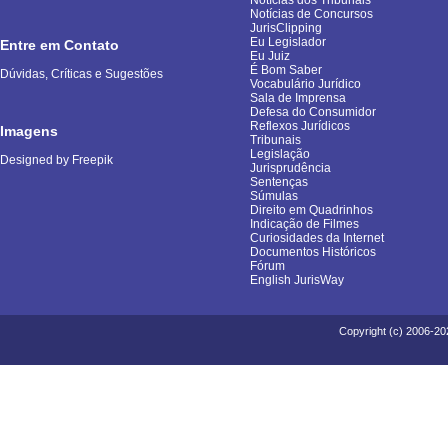
Notícias dos Tribunais
Notícias de Concursos
JurisClipping
Eu Legislador
Entre em Contato
Eu Juiz
É Bom Saber
Dúvidas, Críticas e Sugestões
Vocabulário Jurídico
Sala de Imprensa
Defesa do Consumidor
Reflexos Jurídicos
Imagens
Tribunais
Legislação
Designed by Freepik
Jurisprudência
Sentenças
Súmulas
Direito em Quadrinhos
Indicação de Filmes
Curiosidades da Internet
Documentos Históricos
Fórum
English JurisWay
Copyright (c) 2006-20