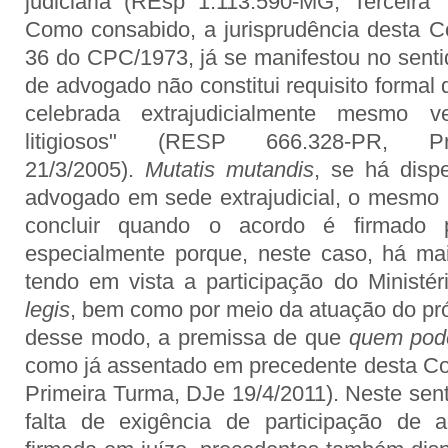
judiciária (REsp 1.113.590-MG, Terceira
Como consabido, a jurisprudência desta Cor
36 do CPC/1973, já se manifestou no senti
de advogado não constitui requisito formal
celebrada extrajudicialmente mesmo ve
litigiosos" (RESP 666.328-PR, 
21/3/2005).
Mutatis mutandis
, se há disp
advogado em sede extrajudicial, o mesmo 
concluir quando o acordo é firmado pe
especialmente porque, neste caso, há mai
tendo em vista a participação do Ministér
legis
, bem como por meio da atuação do próp
desse modo, a premissa de que
quem pod
como já assentado em precedente desta Co
Primeira Turma, DJe 19/4/2011). Neste sent
falta de exigência de participação de