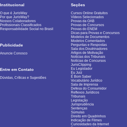
Institucional
Seções
O que é JurisWay
Cursos Online Gratuitos
Por que JurisWay?
Vídeos Selecionados
Nossos Colaboradores
Provas da OAB
Profissionais Classificados
Provas de Concursos
Responsabilidade Social no Brasil
Provas do ENEM
Dicas para Provas e Concursos
Modelos de Documentos
Modelos Comentados
Publicidade
Perguntas e Respostas
Sala dos Doutrinadores
Artigos de Motivação
Anuncie Conosco
Notícias dos Tribunais
Notícias de Concursos
JurisClipping
Eu Legislador
Entre em Contato
Eu Juiz
É Bom Saber
Dúvidas, Críticas e Sugestões
Vocabulário Jurídico
Sala de Imprensa
Defesa do Consumidor
Reflexos Jurídicos
Tribunais
Legislação
Jurisprudência
Sentenças
Súmulas
Direito em Quadrinhos
Indicação de Filmes
Curiosidades da Internet