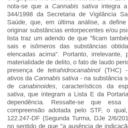
nota-se que a
Cannabis sativa
integra a
344/1998 da Secretaria de Vigilância San
Saúde, que, em última análise, a defin
originar substâncias entorpecentes e/ou p
lista traz um adendo de que "ficam també
sais e isômeros das substâncias obtida
elencadas acima". Portanto, irrelevante
materialidade de delito, o fato de laudo per
presença de
tetrahidrocanabinol
(THC) 
ativos da
Cannabis sativa
- na substância 
de
canabinoides
, característicos da es
sativa
, que integram a Lista E da Portar
dependência. Ressalte-se que ess
compreensão adotada pelo STF, o qual
122.247-DF (Segunda Turma, DJe 2/6/2014
no sentido de que "a ausência de indicação