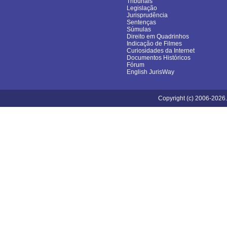
Tribunais
Legislação
Jurisprudência
Sentenças
Súmulas
Direito em Quadrinhos
Indicação de Filmes
Curiosidades da Internet
Documentos Históricos
Fórum
English JurisWay
Copyright (c) 2006-2026.