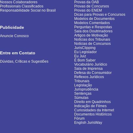
Nossos Colaboradores
Provas da OAB
Profissionais Classificados
Provas de Concursos
Responsabilidade Social no Brasil
Provas do ENEM
Dicas para Provas e Concursos
Modelos de Documentos
Modelos Comentados
Publicidade
Perguntas e Respostas
Sala dos Doutrinadores
Artigos de Motivação
Anuncie Conosco
Notícias dos Tribunais
Notícias de Concursos
JurisClipping
Eu Legislador
Entre em Contato
Eu Juiz
É Bom Saber
Dúvidas, Críticas e Sugestões
Vocabulário Jurídico
Sala de Imprensa
Defesa do Consumidor
Reflexos Jurídicos
Tribunais
Legislação
Jurisprudência
Sentenças
Súmulas
Direito em Quadrinhos
Indicação de Filmes
Curiosidades da Internet
Documentos Históricos
Fórum
English JurisWay