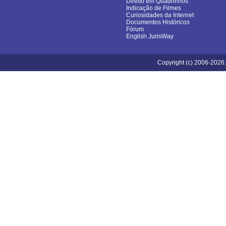
Direito em Quadrinhos
Indicação de Filmes
Curiosidades da Internet
Documentos Históricos
Fórum
English JurisWay
Copyright (c) 2006-2026.