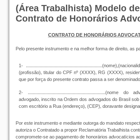
(Área Trabalhista) Modelo d
Contrato de Honorários Advo
CONTRATO DE HONORÁRIOS ADVOCAT
Pelo presente instrumento e na melhor forma de direito, as pa
1- .............................................................(nome),(naci
(profissão), titular do CPF nº (XXXX), RG (XXXX), reside
que por força do presente contrato passa a ser denomi
2- ..............................................................(nome
advogado, inscrito na Ordem dos advogados do Brasil so
com escritório a Rua (endereço), (CEP), doravante des
Por este instrumento e mediante outorga do mandato respect
autoriza o Contratado a propor Reclamatória Trabalhista con
compromete-se ao pagamento de honorários advocatícios ao