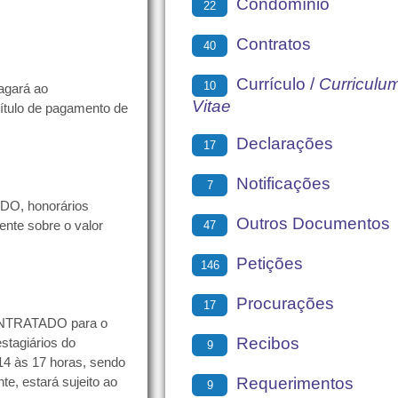
Condomínio
22
Contratos
40
Currículo /
Curriculu
10
agará ao
Vitae
ítulo de pagamento de
Declarações
17
Notificações
7
O, honorários
Outros Documentos
47
ente sobre o valor
Petições
146
Procurações
17
CONTRATADO para o
Recibos
stagiários do
9
e 14 às 17 horas, sendo
Requerimentos
e, estará sujeito ao
9