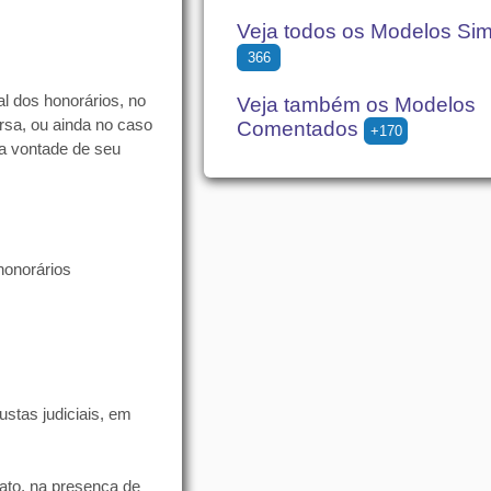
Veja todos os Modelos Si
366
al dos honorários, no
Veja também os Modelos
sa, ou ainda no caso
Comentados
+170
da vontade de seu
onorários
ustas judiciais, em
rato, na presença de