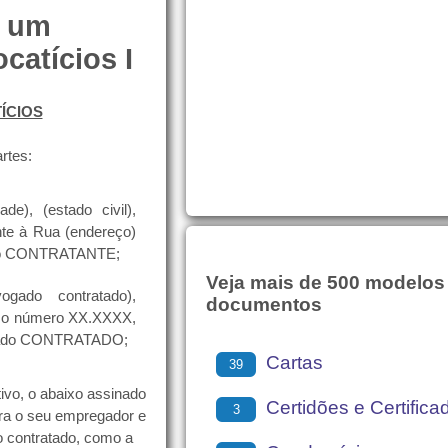
e um
catícios I
ÍCIOS
rtes:
onalidade), (estado civil),
nte à Rua (endereço)
nado CONTRATANTE;
Veja mais de 500 modelos
 do advogado contratado),
documentos
b o número XX.XXXX,
ignado CONTRATADO;
Cartas
39
ivo, o abaixo assinado
Certidões e Certifica
3
tra o seu empregador e
 contratado, como a