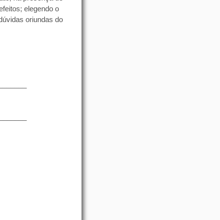
efeitos; elegendo o
 dúvidas oriundas do
_______
_______