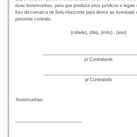
duas testemunhas, para que produza seus jurídicos e legais 
foro da comarca de Belo Horizonte para dirimir as eventuais
presente contrato.
(cidade), (dia), (mês) , (ano)
______________________________________
p/ Contratante
______________________________________
p/ Contratado
Testemunhas:
___________________________