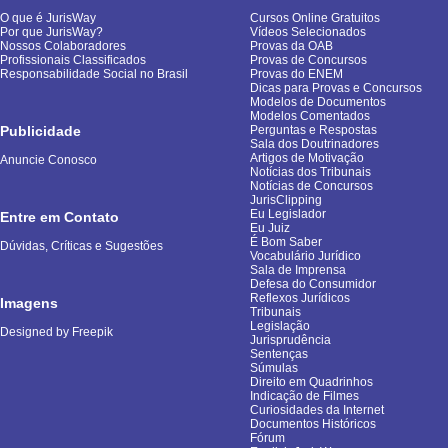
O que é JurisWay
Cursos Online Gratuitos
Por que JurisWay?
Vídeos Selecionados
Nossos Colaboradores
Provas da OAB
Profissionais Classificados
Provas de Concursos
Responsabilidade Social no Brasil
Provas do ENEM
Dicas para Provas e Concursos
Modelos de Documentos
Modelos Comentados
Publicidade
Perguntas e Respostas
Sala dos Doutrinadores
Artigos de Motivação
Anuncie Conosco
Notícias dos Tribunais
Notícias de Concursos
JurisClipping
Eu Legislador
Entre em Contato
Eu Juiz
É Bom Saber
Dúvidas, Críticas e Sugestões
Vocabulário Jurídico
Sala de Imprensa
Defesa do Consumidor
Reflexos Jurídicos
Imagens
Tribunais
Legislação
Designed by Freepik
Jurisprudência
Sentenças
Súmulas
Direito em Quadrinhos
Indicação de Filmes
Curiosidades da Internet
Documentos Históricos
Fórum