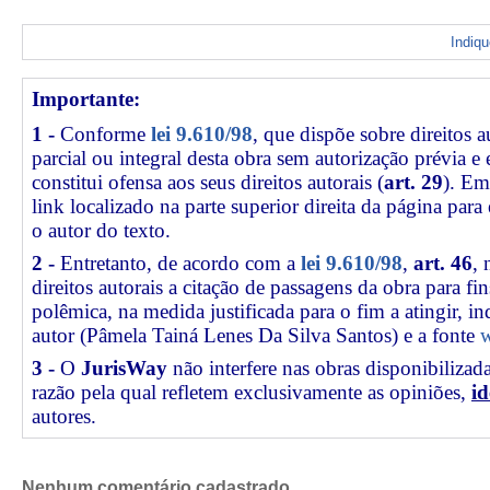
Indiq
Importante:
1 -
Conforme
lei 9.610/98
, que dispõe sobre direitos a
parcial ou integral desta obra sem autorização prévia e
constitui ofensa aos seus direitos autorais (
art. 29
). Em
link
localizado na parte superior direita da página par
o autor do texto.
2 -
Entretanto, de acordo com a
lei 9.610/98
,
art. 46
, 
direitos autorais a citação de passagens da obra para fin
polêmica, na medida justificada para o fim a atingir, 
autor (Pâmela Tainá Lenes Da Silva Santos) e a fonte
w
3 -
O
JurisWay
não interfere nas obras disponibilizad
razão pela qual refletem exclusivamente as opiniões,
id
autores.
Nenhum comentário cadastrado.