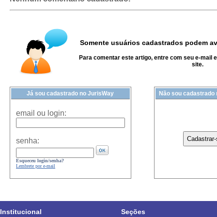
Somente usuários cadastrados podem ava
Para comentar este artigo, entre com seu e-mail 
site.
Já sou cadastrado no JurisWay
Não sou cadastrado
email ou login:
senha:
Esqueceu login/senha?
Lembrete por e-mail
Institucional
Seções