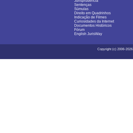
Jurisprudência
Sentenças
Súmulas
Direito em Quadrinhos
Indicação de Filmes
Curiosidades da Internet
Documentos Históricos
Fórum
English JurisWay
Copyright (c) 2006-2026