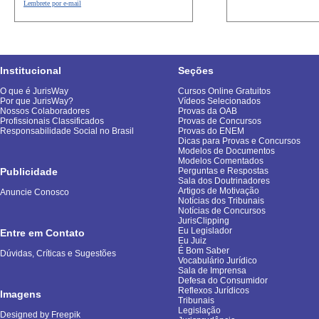
Lembrete por e-mail
Institucional
Seções
O que é JurisWay
Cursos Online Gratuitos
Por que JurisWay?
Vídeos Selecionados
Nossos Colaboradores
Provas da OAB
Profissionais Classificados
Provas de Concursos
Responsabilidade Social no Brasil
Provas do ENEM
Dicas para Provas e Concursos
Modelos de Documentos
Modelos Comentados
Publicidade
Perguntas e Respostas
Sala dos Doutrinadores
Artigos de Motivação
Anuncie Conosco
Notícias dos Tribunais
Notícias de Concursos
JurisClipping
Eu Legislador
Entre em Contato
Eu Juiz
É Bom Saber
Dúvidas, Críticas e Sugestões
Vocabulário Jurídico
Sala de Imprensa
Defesa do Consumidor
Reflexos Jurídicos
Imagens
Tribunais
Legislação
Designed by Freepik