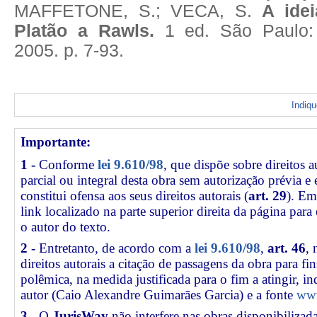
MAFFETONE, S.; VECA, S.
A idei
Platão a Rawls.
1 ed. São Paulo: 
2005. p. 7-93.
Indiq
Importante:
1 -
Conforme
lei 9.610/98
, que dispõe sobre direitos a
parcial ou integral desta obra sem autorização prévia e
constitui ofensa aos seus direitos autorais (
art. 29
). Em
link
localizado na parte superior direita da página par
o autor do texto.
2 -
Entretanto, de acordo com a
lei 9.610/98
,
art. 46
, 
direitos autorais a citação de passagens da obra para fin
polêmica, na medida justificada para o fim a atingir, 
autor (Caio Alexandre Guimarães Garcia) e a fonte
www
3 -
O
JurisWay
não interfere nas obras disponibilizad