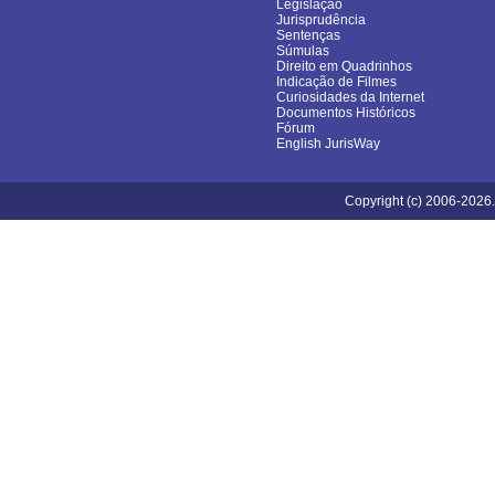
Legislação
Jurisprudência
Sentenças
Súmulas
Direito em Quadrinhos
Indicação de Filmes
Curiosidades da Internet
Documentos Históricos
Fórum
English JurisWay
Copyright (c) 2006-2026.