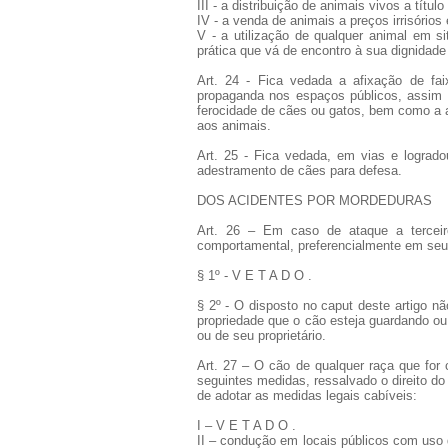
III - a distribuição de animais vivos a título
IV - a venda de animais a preços irrisório
V - a utilização de qualquer animal em s
prática que vá de encontro à sua dignidade
Art. 24 - Fica vedada a afixação de faix
propaganda nos espaços públicos, assim 
ferocidade de cães ou gatos, bem como a a
aos animais.
Art. 25 - Fica vedada, em vias e logrado
adestramento de cães para defesa.
DOS ACIDENTES POR MORDEDURAS
Art. 26 – Em caso de ataque a tercei
comportamental, preferencialmente em seu 
§ 1º - V E T A D O .
§ 2º - O disposto no caput deste artigo nã
propriedade que o cão esteja guardando ou 
ou de seu proprietário.
Art. 27 – O cão de qualquer raça que for 
seguintes medidas, ressalvado o direito do
de adotar as medidas legais cabíveis:
I – V E T A D O .
II – condução em locais públicos com uso d