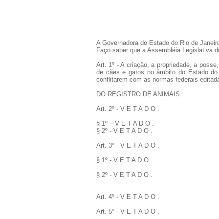
A Governadora do Estado do Rio de Janeir
Faço saber que a Assembléia Legislativa do
Art. 1º - A criação, a propriedade, a poss
de cães e gatos no âmbito do Estado do 
conflitarem com as normas federais editad
DO REGISTRO DE ANIMAIS
Art. 2º - V E T A D O .
§ 1º – V E T A D O .
§ 2º - V E T A D O .
Art. 3º - V E T A D O .
§ 1º - V E T A D O .
§ 2º - V E T A D O .
Art. 4º - V E T A D O .
Art. 5º - V E T A D O .