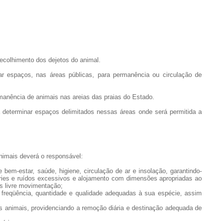
recolhimento dos dejetos do animal.
ar espaços, nas áreas públicas, para permanência ou circulação de
ermanência de animais nas areias das praias do Estado.
 determinar espaços delimitados nessas áreas onde será permitida a
nimais deverá o responsável:
 bem-estar, saúde, higiene, circulação de ar e insolação, garantindo-
ries e ruídos excessivos e alojamento com dimensões apropriadas ao
es livre movimentação;
a freqüência, quantidade e qualidade adequadas à sua espécie, assim
 os animais, providenciando a remoção diária e destinação adequada de