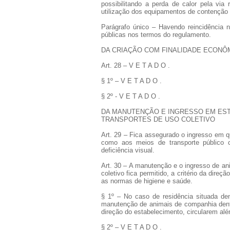
possibilitando a perda de calor pela via
utilização dos equipamentos de contenção 
Parágrafo único – Havendo reincidência n
públicas nos termos do regulamento.
DA CRIAÇÃO COM FINALIDADE ECONÔ
Art. 28 – V E T A D O .
§ 1º – V E T A D O .
§ 2º - V E T A D O .
DA MANUTENÇÃO E INGRESSO EM ES
TRANSPORTES DE USO COLETIVO
Art. 29 – Fica assegurado o ingresso em q
como aos meios de transporte público 
deficiência visual.
Art. 30 – A manutenção e o ingresso de a
coletivo fica permitido, a critério da dire
as normas de higiene e saúde.
§ 1º – No caso de residência situada den
manutenção de animais de companhia dentro
direção do estabelecimento, circularem al
§ 2º – V E T A D O .