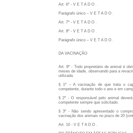
Art. 6º - V E T A D O .
Parágrafo único – V E T A D O .
Art. 7º - V E T A D O .
Art. 8º - V E T A D O .
Parágrafo único – V E T A D O .
DA VACINAÇÃO
Art. 9º - Todo proprietário de animal é ob
meses de idade, observando para a revacin
utilizada.
§ 1º – A vacinação de que trata o capu
competente, durante todo o ano e em cam
§ 2º - O responsável pelo animal deverá
competente sempre que solicitado.
§ 3º - Não sendo apresentado o comprov
vacinação dos animais no prazo de 20 (vint
Art. 10 - V E T A D O .