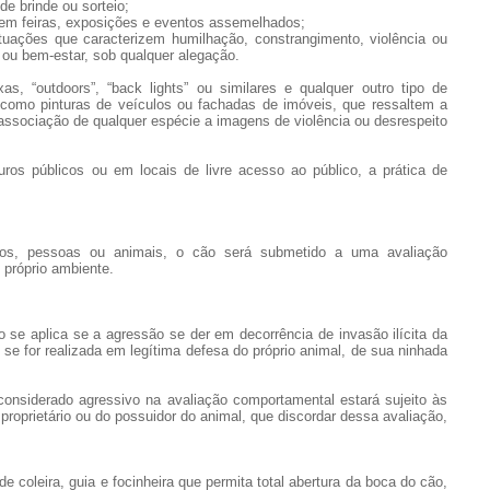
 de brinde ou sorteio;
s em feiras, exposições e eventos assemelhados;
ituações que caracterizem humilhação, constrangimento, violência ou
 ou bem-estar, sob qualquer alegação.
as, “outdoors”, “back lights” ou similares e qualquer outro tipo de
como pinturas de veículos ou fachadas de imóveis, que ressaltem a
ssociação de qualquer espécie a imagens de violência ou desrespeito
uros públicos ou em locais de livre acesso ao público, a prática de
ros, pessoas ou animais, o cão será submetido a uma avaliação
próprio ambiente.
o se aplica se a agressão se der em decorrência de invasão ilícita da
se for realizada em legítima defesa do próprio animal, de sua ninhada
considerado agressivo na avaliação comportamental estará sujeito às
 proprietário ou do possuidor do animal, que discordar dessa avaliação,
e coleira, guia e focinheira que permita total abertura da boca do cão,