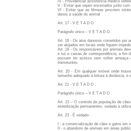
IV - Providenciar assistência médico veteri
V - Evitar que sejam encerrados junto com
VI - Evitar que as fêmeas procriem inint
danos à saúde do animal.
Art. 17 - V E T A D O .
Parágrafo único – V E T A D O .
Art. 18 - Os atos danosos cometidos por a
ser alojados em locais onde fiquem impedid
Art. 19 - Os responsáveis por animais de
e luz e caixas de correspondência, a fim 
possam ter acesso sem sofrer ameaça o
transeuntes.
Art. 20 - Em qualquer imóvel onde houve
tamanho adequado à leitura à distância, e e
Art. 21 - V E T A D O .
Parágrafo único – V E T A D O .
Art. 22 – O controle da população de cães
esterilização permanentes, vedada a utiliz
Art. 23 - É vedado:
I - a comercialização de cães e gatos em v
II - o abandono de animais em áreas pública