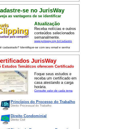
adastre-se no JurisWay
veja as vantagens de se identificar
Atualização
Receba notícias e outros
conteúdos selecionados
semanalmente.
www.jurisway.org.br/cadastro
 é cadastrado? Identifique-se com seu email e senha
ertificados JurisWay
 Estudos Temáticos oferecem Certificado
Foque seus estudos e
receba um certificado em
casa atestando a carga
horária.
Consulte valor de cada tema
Princípios do Processo do Trabalho
Direito Processual do Trabalho
Direito Condominial
Direito Civil