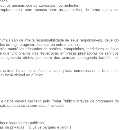
nária;
 outros animais que os aterrorizem ou molestem;
erruptamente e sem repouso entre as gestações, de forma a prevenir
nimais são de inteira responsabilidade de seus responsáveis, devendo
os de fugir e agredir pessoas ou outros animais.
verão mantê-los afastados de portões, campainhas, medidores de água
de que funcionários das respectivas empresas prestadoras de serviços
u agressão efetiva por parte dos animais, protegendo também os
r animal bravio, deverá ser afixada placa comunicando o fato, com
m local visível ao público.
 e gatos deverá ser feito pelo Poder Público através de programas de
ação da eutanásia com essa finalidade.
ias e logradouros públicos;
s ou privadas, inclusive parques e jardins;