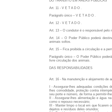
DO TRÂNSITO EM ÁREAS PÚBLICAS
Art. 11 - V E T A D O .
Parágrafo único – V E T A D O .
Art. 12 - V E T A D O .
Art. 13 – O condutor é o responsável pelo 
Art. 14 – O Poder Público poderá destin
animais soltos.
Art. 15 – Fica proibida a circulação e a p
Parágrafo único – O Poder Público poderá
livre circulação dos animais.
DAS RESPONSABILIDADES
Art. 16 - Na manutenção e alojamento de a
I - Assegurar-lhes adequadas condições de
lhes comodidade, proteção contra intempé
seu porte e número, de forma a permitir-lh
II - Assegurar-lhes alimentação e água n
como o repouso necessário;
III - Manter limpo o local em que ficarem
dejetos e resíduos deles oriundos;