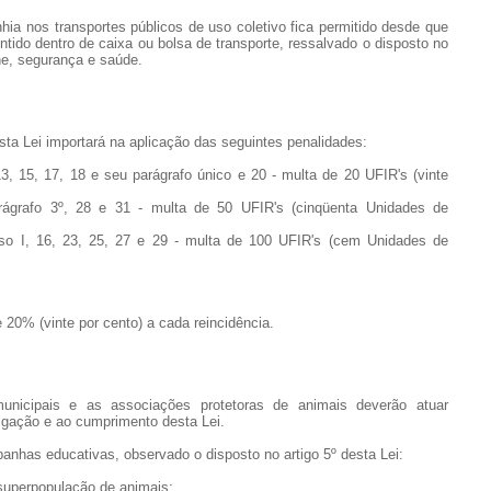
hia nos transportes públicos de uso coletivo fica permitido desde que
ntido dentro de caixa ou bolsa de transporte, ressalvado o disposto no
ne, segurança e saúde.
sta Lei importará na aplicação das seguintes penalidades:
 13, 15, 17, 18 e seu parágrafo único e 20 - multa de 20 UFIR's (vinte
arágrafo 3º, 28 e 31 - multa de 50 UFIR's (cinqüenta Unidades de
ciso I, 16, 23, 25, 27 e 29 - multa de 100 UFIR's (cem Unidades de
 20% (vinte por cento) a cada reincidência.
unicipais e as associações protetoras de animais deverão atuar
lgação e ao cumprimento desta Lei.
mpanhas educativas, observado o disposto no artigo 5º desta Lei:
superpopulação de animais;