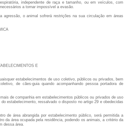
 respiratória, independente de raça e tamanho, ou em veículos, com
necessários a tornar impossível a evasão.
a agressão, o animal sofrerá restrições na sua circulação em áreas
MICA
TABELECIMENTOS E
uaisquer estabelecimentos de uso coletivo, públicos ou privados, bem
coletivo, de cães-guia quando acompanhando pessoa portadora de
nimais de companhia em estabelecimentos públicos ou privados de uso
ção do estabelecimento, ressalvado o disposto no artigo 29 e obedecidas
tro de área abrangida por estabelecimento público, será permitida a
 da área ocupada pela residência, podendo os animais, a critério da
ém dessa área.