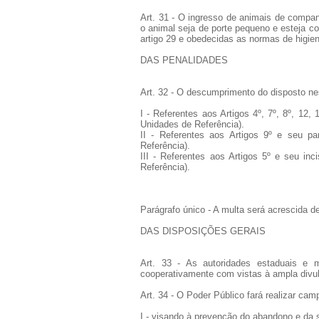
Art. 31 - O ingresso de animais de compan
o animal seja de porte pequeno e esteja co
artigo 29 e obedecidas as normas de higie
DAS PENALIDADES
Art. 32 - O descumprimento do disposto ne
I - Referentes aos Artigos 4º, 7º, 8º, 12,
Unidades de Referência).
II - Referentes aos Artigos 9º e seu p
Referência).
III - Referentes aos Artigos 5º e seu in
Referência).
Parágrafo único - A multa será acrescida de
DAS DISPOSIÇÕES GERAIS
Art. 33 - As autoridades estaduais e m
cooperativamente com vistas à ampla divu
Art. 34 - O Poder Público fará realizar ca
I - visando à prevenção do abandono e da 