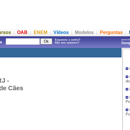
ursos
OAB
ENEM
Vídeos
Modelos
Perguntas
Esqueceu a senha?
powered
a
Goo
Não tem cadastro?
RJ -
do
 de Cães
Pr
Po