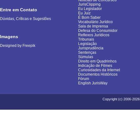
Notícias de Concursos
JurisClipping
Eu Legislador
Entre em Contato
Eu Juiz
É Bom Saber
Dúvidas, Críticas e Sugestões
Vocabulário Jurídico
Sala de Imprensa
Defesa do Consumidor
Reflexos Jurídicos
Imagens
Tribunais
Legislação
Designed by Freepik
Jurisprudência
Sentenças
Súmulas
Direito em Quadrinhos
Indicação de Filmes
Curiosidades da Internet
Documentos Históricos
Fórum
English JurisWay
Copyright (c) 2006-2026