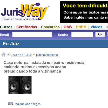
Cursos
Certificados
Concursos
OAB
ENEM
Vídeos
Email
Senha
Eu Juiz
Lista de Eu Juiz
Direito Ambiental
Casa noturna instalada em bairro residencial
emitindo ruídos excessivos acaba
prejudicando toda a vizinhança
Indique aos amigos