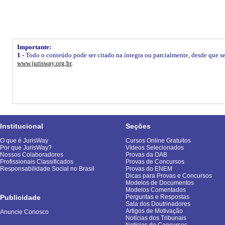
Importante:
1 -
Todo o conteúdo pode ser citado na íntegra ou parcialmente, desde que seja
www.jurisway.org.br
.
Institucional
Seções
O que é JurisWay
Cursos Online Gratuitos
Por que JurisWay?
Vídeos Selecionados
Nossos Colaboradores
Provas da OAB
Profissionais Classificados
Provas de Concursos
Responsabilidade Social no Brasil
Provas do ENEM
Dicas para Provas e Concursos
Modelos de Documentos
Modelos Comentados
Publicidade
Perguntas e Respostas
Sala dos Doutrinadores
Artigos de Motivação
Anuncie Conosco
Notícias dos Tribunais