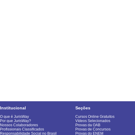
Institucional
Seções
O que é JurisWay
Cursos Online Gratuitos
Por que JurisWay?
Vídeos Selecionados
Nossos Colaboradores
Provas da OAB
Profissionais Classificados
Provas de Concursos
Responsabilidade Social no Brasil
Provas do ENEM