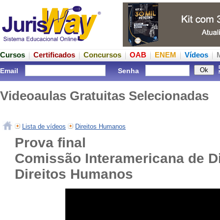
Cursos
Certificados
Concursos
OAB
ENEM
Vídeos
Email
Senha
Videoaulas Gratuitas Selecionadas
Lista de vídeos
Direitos Humanos
Prova final
Comissão Interamericana de D
Direitos Humanos