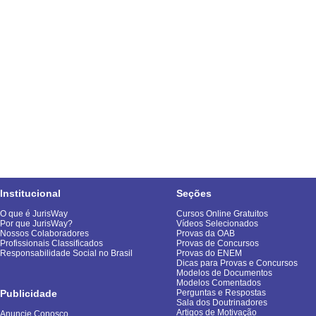
Institucional
Seções
O que é JurisWay
Cursos Online Gratuitos
Por que JurisWay?
Vídeos Selecionados
Nossos Colaboradores
Provas da OAB
Profissionais Classificados
Provas de Concursos
Responsabilidade Social no Brasil
Provas do ENEM
Dicas para Provas e Concursos
Modelos de Documentos
Modelos Comentados
Publicidade
Perguntas e Respostas
Sala dos Doutrinadores
Artigos de Motivação
Anuncie Conosco