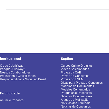
Institucional
Seções
O que é JurisWay
Cursos Online Gratuitos
Por que JurisWay?
Vídeos Selecionados
Nossos Colaboradores
Provas da OAB
Profissionais Classificados
Provas de Concursos
Responsabilidade Social no Brasil
Provas do ENEM
Dicas para Provas e Concursos
Modelos de Documentos
Modelos Comentados
Publicidade
Perguntas e Respostas
Sala dos Doutrinadores
Artigos de Motivação
Anuncie Conosco
Notícias dos Tribunais
Notícias de Concursos