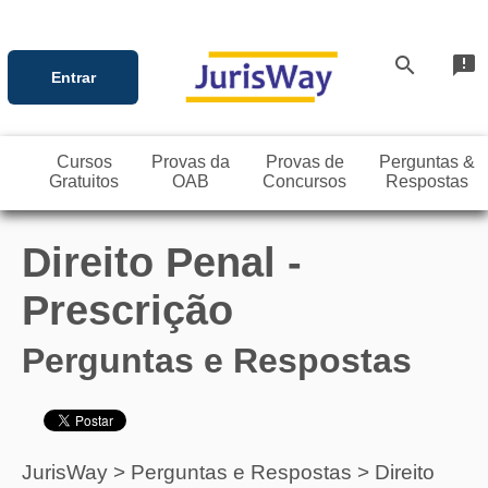
search
announcement
Entrar
Cursos
Provas da
Provas de
Perguntas &
Gratuitos
OAB
Concursos
Respostas
Direito Penal -
Prescrição
Perguntas e Respostas
JurisWay
>
Perguntas e Respostas
>
Direito