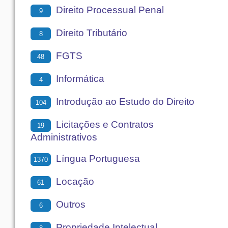
Direito Processual Penal
9
Direito Tributário
8
FGTS
48
Informática
4
Introdução ao Estudo do Direito
104
Licitações e Contratos
19
Administrativos
Língua Portuguesa
1370
Locação
61
Outros
6
Propriedade Intelectual