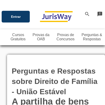
search
announcement
Entrar
Cursos
Provas da
Provas de
Perguntas &
Gratuitos
OAB
Concursos
Respostas
Perguntas e Respostas
sobre Direito de Família
- União Estável
A partilha de bens