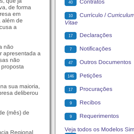
s, que já
Contratos
40
a, de forma
presa em
Currículo /
Curriculu
10
, além de
Vitae
cusa a
Declarações
17
a não
Notificações
7
er apresentada a
rsas não
Outros Documentos
47
 proposta
Petições
146
 na sua maioria,
Procurações
17
presa deliberou
Recibos
9
 de (mês) de
Requerimentos
9
Veja todos os Modelos Si
ncia Regional