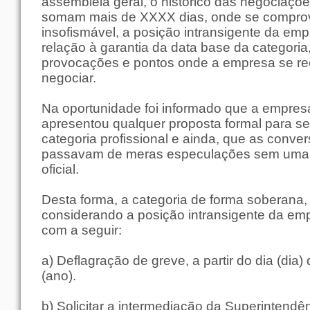
assembleia geral, o histórico das negociaçõe
somam mais de XXXX dias, onde se comprov
insofismável, a posição intransigente da em
relação à garantia da data base da categoria
provocações e pontos onde a empresa se re
negociar.
Na oportunidade foi informado que a empres
apresentou qualquer proposta formal para s
categoria profissional e ainda, que as conve
passavam de meras especulações sem uma
oficial.
Desta forma, a categoria de forma soberana,
considerando a posição intransigente da em
com a seguir:
a) Deflagração de greve, a partir do dia (dia)
(ano).
b) Solicitar a intermediação da Superintendê