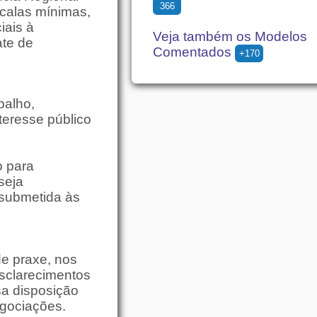
366
scalas mínimas,
iais à
Veja também os Modelos
ate de
Comentados
+170
balho,
teresse público
o para
seja
 submetida às
e praxe, nos
esclarecimentos
sa disposição
egociações.