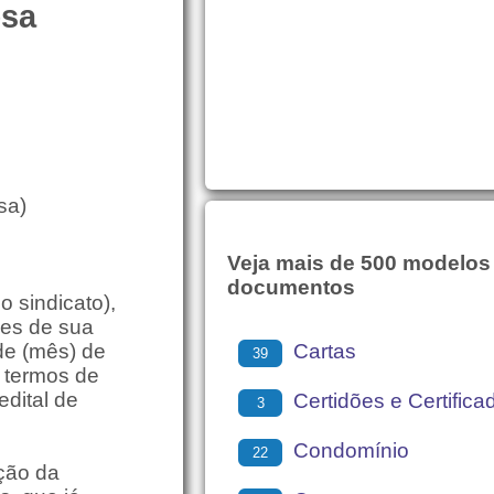
esa
sa)
Veja mais de 500 modelos
documentos
sindicato),
ões de sua
Cartas
 de (mês) de
39
 termos de
edital de
Certidões e Certifica
3
Condomínio
22
ação da