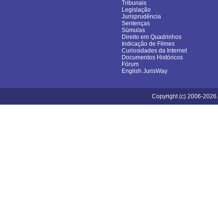
Tribunais
Legislação
Jurisprudência
Sentenças
Súmulas
Direito em Quadrinhos
Indicação de Filmes
Curiosidades da Internet
Documentos Históricos
Fórum
English JurisWay
Copyright (c) 2006-2026.