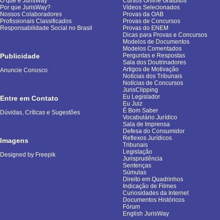
O que é JurisWay
Cursos Online Gratuitos
Por que JurisWay?
Vídeos Selecionados
Nossos Colaboradores
Provas da OAB
Profissionais Classificados
Provas de Concursos
Responsabilidade Social no Brasil
Provas do ENEM
Dicas para Provas e Concursos
Modelos de Documentos
Modelos Comentados
Publicidade
Perguntas e Respostas
Sala dos Doutrinadores
Artigos de Motivação
Anuncie Conosco
Notícias dos Tribunais
Notícias de Concursos
JurisClipping
Eu Legislador
Entre em Contato
Eu Juiz
É Bom Saber
Dúvidas, Críticas e Sugestões
Vocabulário Jurídico
Sala de Imprensa
Defesa do Consumidor
Reflexos Jurídicos
Imagens
Tribunais
Legislação
Designed by Freepik
Jurisprudência
Sentenças
Súmulas
Direito em Quadrinhos
Indicação de Filmes
Curiosidades da Internet
Documentos Históricos
Fórum
English JurisWay