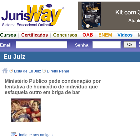
Cursos
Certificados
Concursos
OAB
ENEM
Vídeos
Email
Senha
Eu Juiz
Lista de Eu Juiz
Direito Penal
Ministério Público pede condenação por
tentativa de homicídio de indivíduo que
esfaqueia outro em briga de bar
Indique aos amigos