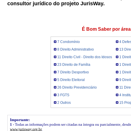
consultor jurídico do projeto JurisWay.
É Bom Saber por área
7 Condomínio
4 Defe
8 Direito Administrativo
13 Dire
11 Direito Civil - Direito dos Idosos
1 Direi
23 Direito de Família
1 Direi
7 Direito Desportivo
1 Dire
5 Direito Eleitoral
9 Direi
26 Direito Previdenciário
11 Dire
3 FGTS
4 Insti
2 Outros
15 Prop
Importante:
1 -
Todas as informações podem ser citadas na íntegra ou parcialmente, desde q
www.jurisway.org.br
.