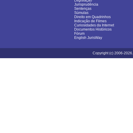
Legislação
Jurisprudência
Sentenças
Súmulas
Direito em Quadrinhos
Indicação de Filmes
Curiosidades da Internet
Documentos Históricos
Fórum
English JurisWay
Copyright (c) 2006-2026.