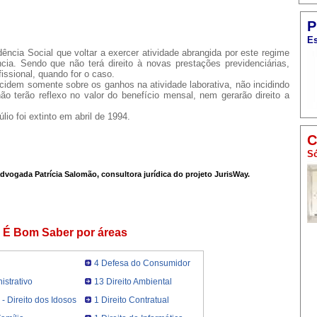
P
Es
ncia Social que voltar a exercer atividade abrangida por este regime
ncia. Sendo que não terá direito à novas prestações previdenciárias,
ofissional, quando for o caso.
cidem somente sobre os ganhos na atividade laborativa, não incidindo
o terão reflexo no valor do benefício mensal, nem gerarão direito a
lio foi extinto em abril de 1994.
C
Só
advogada Patrícia Salomão, consultora jurídica do projeto JurisWay.
É Bom Saber por áreas
4 Defesa do Consumidor
istrativo
13 Direito Ambiental
l - Direito dos Idosos
1 Direito Contratual