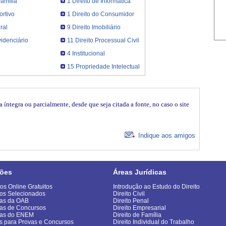
Família
1 Direito de Informática
ortivo
1 Direito do Consumidor
ral
9 Direito Imobiliário
videnciário
11 Direito Processual Civil
4 Institucional
15 Propriedade Intelectual
íntegra ou parcialmente, desde que seja citada a fonte, no caso o site
Indique aos amigos
ões
Áreas Jurídicas
os Online Gratuitos
Introdução ao Estudo do Direito
os Selecionados
Direito Civil
as da OAB
Direito Penal
as de Concursos
Direito Empresarial
vas do ENEM
Direito de Família
s para Provas e Concursos
Direito Individual do Trabalho