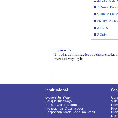
23 Direito de 
7 Direito Desp
5 Direito Eleito
26 Direito Pre
3 FGTS
2 Outros
Importante:
1 -
Todas as informações podem ser citadas na 
www.jurisway.org.br
.
Institucional
Seç
O que é JurisWay
Curs
Por que JurisWay?
Víde
Nossos Colaboradores
Prov
Profissionais Classificados
Prov
Responsabilidade Social no Brasil
Pro
Dica