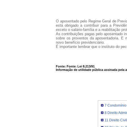
O aposentado pelo Regime Geral de Previdê
está obrigado a contribuir para a Previdê
exceto o salário-família e a reabilitação pr
As contribuições pagas pelo aposentado in
sobre os proventos da aposentadoria. E nã
novo benefício previdenciário.
É importante lembrar que o instituto do pecú
Fonte: Fonte: Lei 8.213/91
Informação de utilidade pública assinada pela 
7 Condomínio
8 Direito Admin
11 Direito Civi