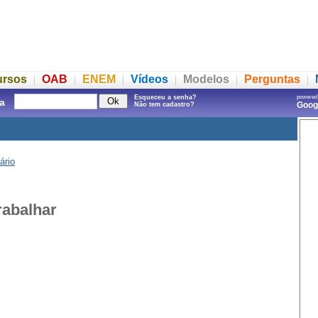
ursos
OAB
ENEM
Vídeos
Modelos
Perguntas
Esqueceu a senha?
powered
a
Goo
Não tem cadastro?
ário
rabalhar