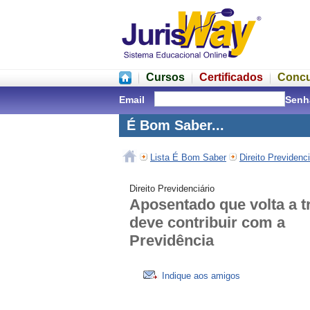
Cursos
Certificados
Conc
Email
Senh
É Bom Saber...
Lista É Bom Saber
Direito Previdenci
Direito Previdenciário
Aposentado que volta a t
deve contribuir com a
Previdência
Indique aos amigos