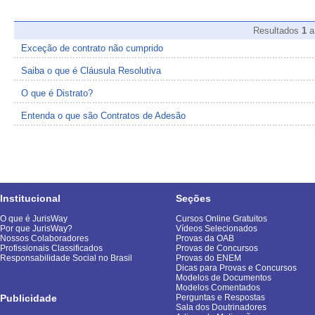
Resultados
1
Exceção de contrato não cumprido
Saiba o que é Cláusula Resolutiva
O que é Distrato?
Entenda o que são Contratos de Adesão
Institucional
Seções
O que é JurisWay
Cursos Online Gratuitos
Por que JurisWay?
Vídeos Selecionados
Nossos Colaboradores
Provas da OAB
Profissionais Classificados
Provas de Concursos
Responsabilidade Social no Brasil
Provas do ENEM
Dicas para Provas e Concursos
Modelos de Documentos
Modelos Comentados
Publicidade
Perguntas e Respostas
Sala dos Doutrinadores