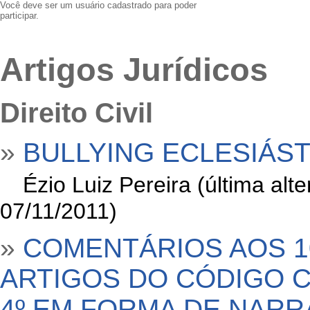
Você deve ser um usuário cadastrado para poder
participar.
Artigos Jurídicos
Direito Civil
»
BULLYING ECLESIÁS
»
Ézio Luiz Pereira (última al
07/11/2011)
»
COMENTÁRIOS AOS 1
ARTIGOS DO CÓDIGO CI
4º EM FORMA DE NARR