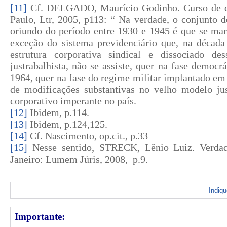
[11]
Cf. DELGADO, Maurício Godinho. Curso de dir
Paulo, Ltr, 2005, p113: “ Na verdade, o conjunto d
oriundo do período entre 1930 e 1945 é que se man
exceção do sistema previdenciário que, na década 
estrutura corporativa sindical e dissociado de
justrabalhista, não se assiste, quer na fase democr
1964, quer na fase do regime militar implantado e
de modificações substantivas no velho modelo just
corporativo imperante no país.
[12]
Ibidem, p.114.
[13]
Ibidem, p.124,125.
[14]
Cf. Nascimento, op.cit., p.33
[15]
Nesse sentido, STRECK, Lênio Luiz. Verdad
Janeiro: Lumem Júris, 2008,
p.9.
Indiq
Importante: