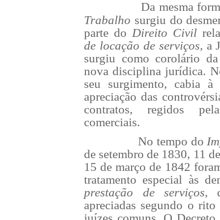
Da mesma form
Trabalho
surgiu do desm
parte do
Direito Civil
rel
de locação de serviços,
a J
surgiu como corolário da
nova disciplina jurídica. N
seu surgimento, cabia 
apreciação das controvérsia
contratos, regidos pe
comerciais.
No tempo do
Im
de setembro de 1830, 11 d
15 de março de 1842 foram
tratamento especial às d
prestação de serviços
, 
apreciadas segundo o rito
juízes comuns. O Decreto 