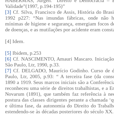
HABERMAS, Jurgen. “Direito e Democracia – En
Validade”(1997, p.194-195)”
[3]
Cf. Silva, Francisco de Assis, História do Bras
1992 p227: “Nas imundas fábricas, onde não h
mínimas de higiene e segurança, emergiam focos do
de doenças, e as mutilações por acidente eram const
[4]
Idem.
[5]
Ibidem, p.253
[6]
Cf. NASCIMENTO, Amauri Mascaro. Iniciação ao
São Paulo, Ltr, 1990, p.33.
[7]
Cf. DELGADO, Maurício Godinho. Curso de dir
Paulo, Ltr, 2005, p.93: “ A terceira fase (da cons
1890 a 1919. Seus marcos iniciais são a Conferênci
reconheceu uma série de direitos trabalhistas, e a 
Novarum (1891), que também faz referência à ne
postura das classes dirigentes perante a chamada ‘q
e última fase, da autonomia do Direito do Trabalh
estendendo-se às décadas posteriores do século XX. 