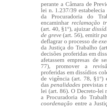
perante a Câmara de Previ
lei n. 1.237/39 estabelecia
da Procuradoria do Tra
encaminhar
reclamação tr
(art. 40, §1º), ajuizar
dissíd
de greve
(art. 56), emitir
pa
deflagrar o processo de
ex
da Justiça do Trabalho (ar
decisões proferidas em diss
afetassem empresas de ser
77), promover a
revi
proferidas em dissídios co
de vigência (art. 78, §1º) 
das
penalidades
previstas 
lei (art. 86). O Decreto-lei
a Procuradoria do Traba
coordenação
entre a Just