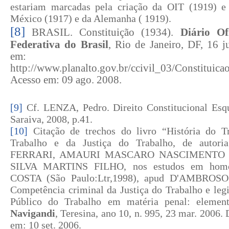
estariam marcadas pela criação da OIT (1919) e 
México (1917) e da Alemanha ( 1919).
[8]
BRASIL. Constituição (1934).
Diário Of
Federativa do Brasil
, Rio de Janeiro, DF, 16 
em:
http://www.planalto.gov.br/ccivil_03/Constituica
Acesso em: 09 ago. 2008.
[9]
Cf. LENZA, Pedro. Direito Constitucional Esq
Saraiva, 2008, p.41.
[10]
Citação de trechos do livro “História do Tr
Trabalho e da Justiça do Trabalho, de autor
FERRARI, AMAURI MASCARO NASCIMENTO 
SILVA MARTINS FILHO, nos estudos em ho
COSTA (São Paulo:Ltr,1998), apud D'AMBROSO, 
Competência criminal da Justiça do Trabalho e leg
Público do Trabalho em matéria penal: elemen
Navigandi
, Teresina, ano 10, n. 995, 23 mar. 2006
em:
10 set. 2006
.