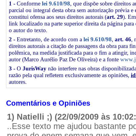
1 -
Conforme
lei 9.610/98
, que dispõe sobre direitos a
parcial ou integral desta obra sem autorização prévia e
constitui ofensa aos seus direitos autorais (
art. 29
). Em
link
localizado na parte superior direita da página par
o autor do texto.
2 -
Entretanto, de acordo com a
lei 9.610/98
,
art. 46
, 
direitos autorais a citação de passagens da obra para fin
polêmica, na medida justificada para o fim a atingir, 
autor (Marco Aurélio Paz De Oliveira) e a fonte
www.ju
3 -
O
JurisWay
não interfere nas obras disponibilizad
razão pela qual refletem exclusivamente as opiniões,
id
autores.
Comentários e Opiniões
1) Natielli ;) (22/09/2009 às 10:02
..Esse texto me ajudou bastante po
prova do enem semana que vem, e 