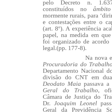
pelo Decreto n. 1.63
constituídos no
âmbito
mormente rurais, para ‘diri
e contestações entre o ca
(art. 8º). A experiência a
papel, na medida em que
foi organizado de acordo
legal.(pp. 177-8).
Na nova es
Procuradoria do Trabal
Departamento Nacional d
divisão do CNT em dua
Deodato Maia
passava a
Geral do Trabalho,
of
Câmara de Justiça do Tra
Dr.
Joaquim Leonel
pass
Geral da Previdência So