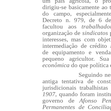
um país agrícola, o prot
dirigiu-se basicamente ao
do campo, especialment
Decreto n. 979, de 6 d
facultou aos
trabalha
organização de
sindicatos
interesses, mas com obje
intermediação de crédito 
de equipamento e vend
pequeno agricultor. Sua
econômica
do que política 
Seguindo nes
antiga tentativa de cons
jurisdicionais trabalhista
1907
, quando foram instit
governo de
Afonso Pen
Permanentes de Concilia