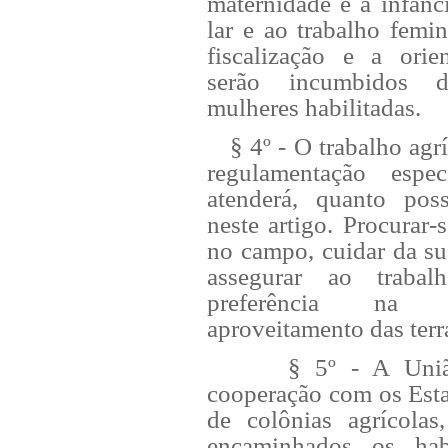
maternidade e à infânci
lar e ao trabalho femi
fiscalização e a orien
serão incumbidos d
mulheres habilitadas.
§ 4º - O trabalho agríco
regulamentação esp
atenderá, quanto poss
neste artigo. Procurar
no campo, cuidar da su
assegurar ao trabal
preferência na 
aproveitamento das terr
§ 5º - A União p
cooperação com os Esta
de colônias agrícolas
encaminhados os hab