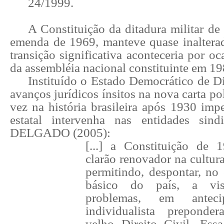
24/1999.
A Constituição da ditadura militar d
emenda de 1969, manteve quase inalterad
transição significativa aconteceria por oc
da assembléia nacional constituinte em 1
Instituído o Estado Democrático de Di
avanços jurídicos ínsitos na nova carta pol
vez na história brasileira após 1930 imp
estatal intervenha nas entidades sindi
DELGADO (2005):
[
...
]
a Constituição de 
clarão renovador na cultura 
permitindo, despontar, no
básico do país, a vis
problemas, em antec
individualista preponde
velho Direito Civil. Ess