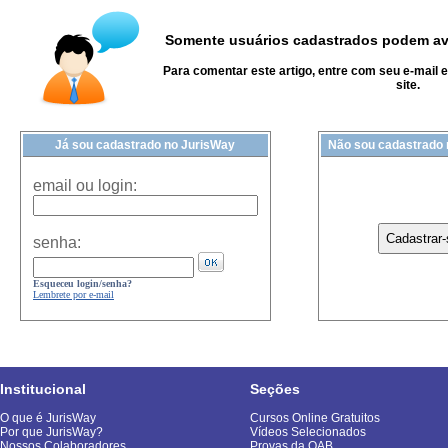
Somente usuários cadastrados podem ava
Para comentar este artigo, entre com seu e-mail 
site.
Já sou cadastrado no JurisWay
Não sou cadastrado
email ou login:
senha:
Esqueceu login/senha?
Lembrete por e-mail
Institucional
Seções
O que é JurisWay
Cursos Online Gratuitos
Por que JurisWay?
Vídeos Selecionados
Nossos Colaboradores
Provas da OAB