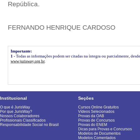
República.
FERNANDO HENRIQUE CARDOSO
Importante:
1 -
Todas as informações podem ser citadas na íntegra ou parcialmente, desde q
www.jurisway.org.br
.
Institucional
Seções
O que é JurisWay
Cursos Online Gratuitos
Por que JurisWay?
Vídeos Selecionados
Nossos Colaboradores
Provas da OAB
Profissionais Classificados
Provas de Concursos
Responsabilidade Social no Brasil
Provas do ENEM
Dicas para Provas e Concursos
Modelos de Documentos
Modelos Comentados