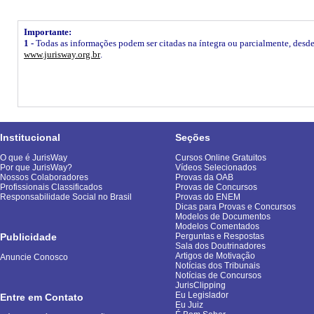
Importante:
1 -
Todas as informações podem ser citadas na íntegra ou parcialmente, desde q
www.jurisway.org.br
.
Institucional
Seções
O que é JurisWay
Cursos Online Gratuitos
Por que JurisWay?
Vídeos Selecionados
Nossos Colaboradores
Provas da OAB
Profissionais Classificados
Provas de Concursos
Responsabilidade Social no Brasil
Provas do ENEM
Dicas para Provas e Concursos
Modelos de Documentos
Modelos Comentados
Publicidade
Perguntas e Respostas
Sala dos Doutrinadores
Artigos de Motivação
Anuncie Conosco
Notícias dos Tribunais
Notícias de Concursos
JurisClipping
Eu Legislador
Entre em Contato
Eu Juiz