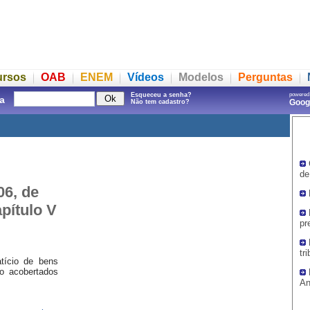
ursos
OAB
ENEM
Vídeos
Modelos
Perguntas
Esqueceu a senha?
powered
a
Goo
Não tem cadastro?
de
06, de
apítulo V
pr
tr
atício de bens
o acobertados
An