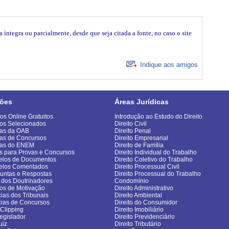
íntegra ou parcialmente, desde que seja citada a fonte, no caso o site
Indique aos amigos
ões
Áreas Jurídicas
os Online Gratuitos
Introdução ao Estudo do Direito
os Selecionados
Direito Civil
as da OAB
Direito Penal
as de Concursos
Direito Empresarial
vas do ENEM
Direito de Família
s para Provas e Concursos
Direito Individual do Trabalho
los de Documentos
Direito Coletivo do Trabalho
elos Comentados
Direito Processual Civil
untas e Respostas
Direito Processual do Trabalho
 dos Doutrinadores
Condomínio
gos de Motivação
Direito Administrativo
cias dos Tribunais
Direito Ambiental
cias de Concursos
Direito do Consumidor
sClipping
Direito Imobiliário
egislador
Direito Previdenciário
uiz
Direito Tributário