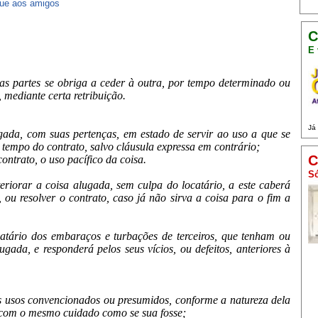
ue aos amigos
C
E 
as partes se obriga a ceder à outra, por tempo determinado ou
, mediante certa retribuição.
Já
ugada, com suas pertenças, em estado de servir ao uso a que se
o tempo do contrato, salvo cláusula expressa em contrário;
C
contrato, o uso pacífico da coisa.
Só
teriorar a coisa alugada, sem culpa do locatário, a este caberá
 ou resolver o contrato, caso já não sirva a coisa para o fim a
catário dos embaraços e turbações de terceiros, que tenham ou
ugada, e responderá pelos seus vícios, ou defeitos, anteriores à
os usos convencionados ou presumidos, conforme a natureza dela
a com o mesmo cuidado como se sua fosse;