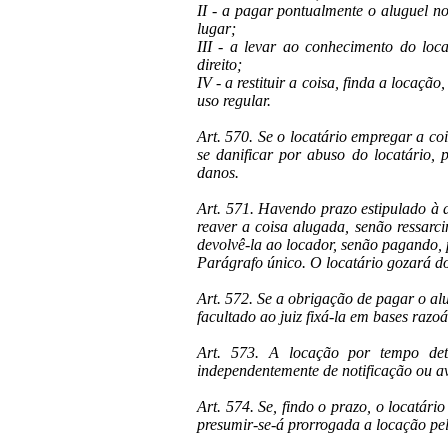
II - a pagar pontualmente o aluguel no
lugar;
III - a levar ao conhecimento do loc
direito;
IV - a restituir a coisa, finda a locaçã
uso regular.
Art. 570. Se o locatário empregar a coi
se danificar por abuso do locatário, p
danos.
Art. 571. Havendo prazo estipulado à 
reaver a coisa alugada, senão ressarci
devolvê-la ao locador, senão pagando, 
Parágrafo único. O locatário gozará do 
Art. 572. Se a obrigação de pagar o alu
facultado ao juiz fixá-la em bases razoá
Art. 573. A locação por tempo dete
independentemente de notificação ou av
Art. 574. Se, findo o prazo, o locatár
presumir-se-á prorrogada a locação p