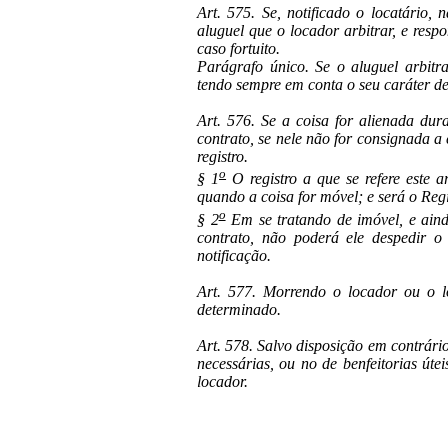
Art. 575. Se, notificado o locatário, 
aluguel que o locador arbitrar, e resp
caso fortuito.
Parágrafo único. Se o aluguel arbitra
tendo sempre em conta o seu caráter de
Art. 576. Se a coisa for alienada dur
contrato, se nele não for consignada a
registro.
o
§ 1
O registro a que se refere este a
quando a coisa for móvel; e será o Regi
o
§ 2
Em se tratando de imóvel, e aind
contrato, não poderá ele despedir o
notificação.
Art. 577. Morrendo o locador ou o lo
determinado.
Art. 578. Salvo disposição em contrário
necessárias, ou no de benfeitorias úte
locador.