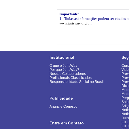
Importante:
1 -
Todas as informações podem ser citadas na 
www.jurisway.org.br
.
Institucional
Seç
O que é JurisWay
Curs
Por que JurisWay?
Víde
Nossos Colaboradores
Prov
Profissionais Classificados
Prov
Responsabilidade Social no Brasil
Pro
Dica
Mode
Mod
Publicidade
Perg
Sala
Arti
Anuncie Conosco
Notí
Notí
Juri
Eu L
Entre em Contato
Eu J