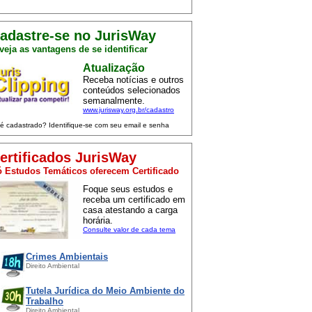
adastre-se no JurisWay
veja as vantagens de se identificar
Atualização
Receba notícias e outros
conteúdos selecionados
semanalmente.
www.jurisway.org.br/cadastro
 é cadastrado? Identifique-se com seu email e senha
ertificados JurisWay
 Estudos Temáticos oferecem Certificado
Foque seus estudos e
receba um certificado em
casa atestando a carga
horária.
Consulte valor de cada tema
Crimes Ambientais
Direito Ambiental
Tutela Jurídica do Meio Ambiente do
Trabalho
Direito Ambiental