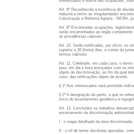
interessados e boa-fé das ocupações, mand
Art. 8º Reconhecida a existência de dúvida
reduzirá a termo as irregularidades encont
Colonização e Reforma Agrária - INCRA, pa
Art. 9º Encontradas ocupações, legitimávei
serão encaminhados ao órgão competente do
as providências cabíveis.
Art. 10. Serão notificados, por ofício, os i
superior a 30 (trinta) dias, a contar da ju
termos cabíveis.
Art. 11. Celebrado, em cada caso, o termo
para, em dia e hora avençados com os inter
objeto de discriminação, ao fim da qual d
caso, das retificações objeto de acordo.
§ 1º Aos interessados será permitido indic
§ 2º A designação do perito, a que se refere
início do levantamento geodésico e topográ
Art. 12. Concluídos os trabalhos demarcat
encerramento da discriminação administrati
I - o mapa detalhado da área discriminada;
II - o rol de terras devolutas apuradas, co