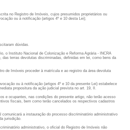
scrita no Registro de Imóveis, cujos presumidos proprietários ou
cação ou à notificação (artigos 4º e 10 desta Lei);
uscitaram dúvidas.
rio, o Instituto Nacional de Colonização e Reforma Agrária - INCRA
, das terras devolutas discriminadas, definidas em lei, como bens da
tro de Imóveis proceder à matrícula e ao registro da área devoluta
nvocação ou à notificação (artigos 4º e 10 da presente Lei) estabelece
diata propositura da ação judicial prevista no art. 19, II.
ios e ocupantes, nas condições do presente artigo, não terão acesso
centivos fiscais, bem como terão cancelados os respectivos cadastros
 comunicará a instauração do processo discriminatório administrativo
a jurisdição.
riminatório administrativo, o oficial do Registro de Imóveis não