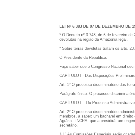
LEI Nº 6.383 DE 07 DE DEZEMBRO DE 1
* O Decreto nº 3.743, de 5 de fevereiro de
devolutas na região da Amazônia legal.
* Sobre terras devolutas tratam os arts. 20,
O Presidente da República:
Faço saber que o Congresso Nacional decre
CAPÍTULO I - Das Disposições Preliminar
Art. 1º O processo discriminatório das terr
Parágrafo único. O processo discriminatório
CAPÍTULO II - Do Processo Administrativo
Art. 2º O processo discriminatório adminis
membros, a saber: um bacharel em direito 
Agrária - INCRA, que a presidirá; um enge
secretário.
§ 1º As Comissões Especiais serão criadas