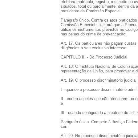
efetuará matrícula, registro, inscrição ou
situados, total ou parcialmente, dentro d
presidente da Comissão Especial.
Parágrafo único. Contra os atos praticados
Comissão Especial solicitará que a Procura
utilize os instrumentos previstos no Código 
nas penas do crime de prevaricação.
Art. 17. Os particulares não pagam custas
diligências a seu exclusivo interesse.
CAPÍTULO III - Do Processo Judicial
Art. 18. O Instituto Nacional de Colonizaç
representação da União, para promover a di
Art. 19. O processo discriminatório judicia
I - quando o processo discriminatório admin
II - contra aqueles que não atenderem ao ed
e
III - quando configurada a hipótese do art. 
Parágrafo único. Compete à Justiça Federal 
Lei.
Art. 20. No processo discriminatório judic