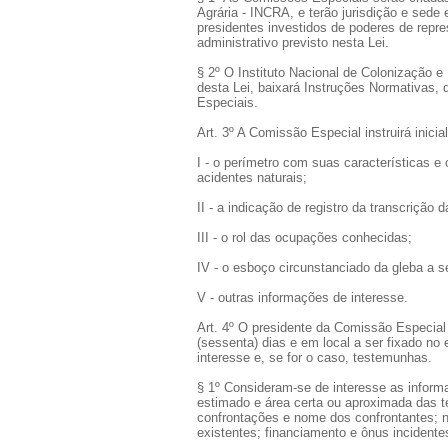
Agrária - INCRA, e terão jurisdição e sede 
presidentes investidos de poderes de repr
administrativo previsto nesta Lei.
§ 2º O Instituto Nacional de Colonização e 
desta Lei, baixará Instruções Normativas, 
Especiais.
Art. 3º A Comissão Especial instruirá inic
I - o perímetro com suas características e 
acidentes naturais;
II - a indicação de registro da transcrição 
III - o rol das ocupações conhecidas;
IV - o esboço circunstanciado da gleba a s
V - outras informações de interesse.
Art. 4º O presidente da Comissão Especial
(sessenta) dias e em local a ser fixado no
interesse e, se for o caso, testemunhas.
§ 1º Consideram-se de interesse as informa
estimado e área certa ou aproximada das te
confrontações e nome dos confrontantes; na
existentes; financiamento e ônus incident