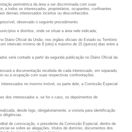
mitação perimétrica da área a ser discriminada com suas
te, a todos os interessados, proprietários, ocupantes, confinantes
aos demais interessados incertos ou desconhecidos.
o possível, observado o seguinte procedimento:
nicípios e distritos, onde se situar a área nele indicada;
o Diário Oficial da União, nos órgãos oficiais do Estado ou Território
com intervalo mínimo de 8 (oito) e máximo de 15 (quinze) dias entre a
dos será contado a partir da segunda publicação no Diário Oficial da
ocessará a documentação recebida de cada interessado, em separado,
nio ou a ocupação com suas respectivas confrontações.
 interessados no mesmo imóvel, ou parte dele, a Comissão Especial
es dos interessados e, se for o caso, os depoimentos de
ealizada, desde logo, obrigatoriamente, a vistoria para identificação
s diligências.
edital de convocação, o presidente da Comissão Especial, dentro de
onunciar-se sobre as alegações, títulos de domínio, documentos dos