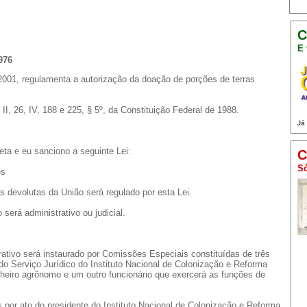
C
E 
976
 2001, regulamenta a autorização da doação de porções de terras
 II, 26, IV, 188 e 225, § 5º, da Constituição Federal de 1988.
Já
ta e eu sanciono a seguinte Lei:
C
Só
es
as devolutas da União será regulado por esta Lei.
 será administrativo ou judicial.
trativo será instaurado por Comissões Especiais constituídas de três
do Serviço Jurídico do Instituto Nacional de Colonização e Reforma
nheiro agrônomo e um outro funcionário que exercerá as funções de
 por ato do presidente do Instituto Nacional de Colonização e Reforma