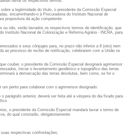
ando lavrar os respectivos termos.
 sobre a legitimidade do título, o presidente da Comissão Especial
radas, encaminhando-o à Procuradoria do Instituto Nacional de
ra propositura da ação competente.
s ou não, serão lavrados os respectivos termos de identificação, que
 Instituto Nacional de Colonização e Reforma Agrária - INCRA, para
nteressados e seus cônjuges para, no prazo não inferior a 8 (oito) nem
ntada ao processo do recibo de notificação, celebrarem com a União os
 que couber, o presidente da Comissão Especial designará agrimensor
essados, iniciar o levantamento geodésico e topográfico das terras
eterminará a demarcação das terras devolutas, bem como, se for o
ar um perito para colaborar com o agrimensor designado.
 o parágrafo anterior, deverá ser feita até a véspera do dia fixado para
fico.
órios, o presidente da Comissão Especial mandará lavrar o termo de
va, do qual constarão, obrigatoriamente:
m suas respectivas confrontações;