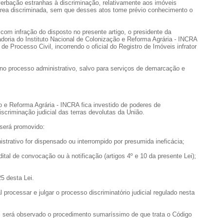
 averbação estranhas à discriminação, relativamente aos imóveis
a área discriminada, sem que desses atos tome prévio conhecimento o
 com infração do disposto no presente artigo, o presidente da
doria do Instituto Nacional de Colonização e Reforma Agrária - INCRA
de Processo Civil, incorrendo o oficial do Registro de Imóveis infrator
 no processo administrativo, salvo para serviços de demarcação e
ão e Reforma Agrária - INCRA fica investido de poderes de
scriminação judicial das terras devolutas da União.
l será promovido:
istrativo for dispensado ou interrompido por presumida ineficácia;
ital de convocação ou à notificação (artigos 4º e 10 da presente Lei);
25 desta Lei.
processar e julgar o processo discriminatório judicial regulado nesta
ial será observado o procedimento sumaríssimo de que trata o Código