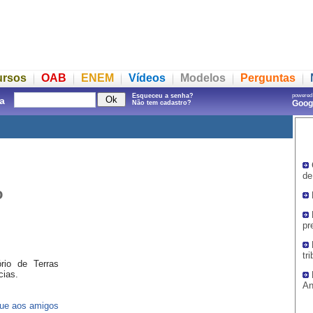
ursos
OAB
ENEM
Vídeos
Modelos
Perguntas
Esqueceu a senha?
powered
a
Goo
Não tem cadastro?
de
o
pr
tr
rio de Terras
cias.
An
ue aos amigos