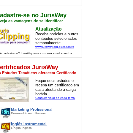
adastre-se no JurisWay
veja as vantagens de se identificar
Atualização
Receba notícias e outros
conteúdos selecionados
semanalmente.
www.jurisway.org.br/cadastro
 é cadastrado? Identifique-se com seu email e senha
ertificados JurisWay
 Estudos Temáticos oferecem Certificado
Foque seus estudos e
receba um certificado em
casa atestando a carga
horária.
Consulte valor de cada tema
Marketing Profissional
Desenvolvimento Pessoal
Inglês Instrumental
Língua Inglesa