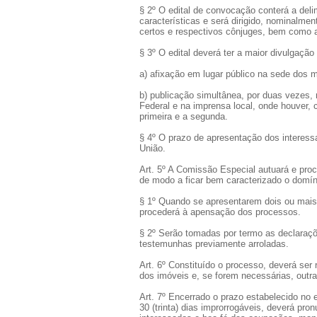
§ 2º O edital de convocação conterá a deli
características e será dirigido, nominalmen
certos e respectivos cônjuges, bem como 
§ 3º O edital deverá ter a maior divulgaçã
a) afixação em lugar público na sede dos mu
b) publicação simultânea, por duas vezes, n
Federal e na imprensa local, onde houver, 
primeira e a segunda.
§ 4º O prazo de apresentação dos interessa
União.
Art. 5º A Comissão Especial autuará e pr
de modo a ficar bem caracterizado o domí
§ 1º Quando se apresentarem dois ou mais
procederá à apensação dos processos.
§ 2º Serão tomadas por termo as declaraçõ
testemunhas previamente arroladas.
Art. 6º Constituído o processo, deverá ser r
dos imóveis e, se forem necessárias, outra
Art. 7º Encerrado o prazo estabelecido no 
30 (trinta) dias improrrogáveis, deverá pr