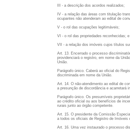
III - a descrição dos acordos realizados;
IV - a relação das áreas com titulação tran
ocupantes não atenderam ao edital de convo
V - o rol das ocupações legitimáveis;
VI - o rol das propriedades reconhecidas; e
VII - a relação dos imóveis cujos títulos s
Art. 13. Encerrado o processo discriminató
providenciará o registro, em nome da União
União.
Parágrafo único. Caberá ao oficial do Regis
discriminada em nome da União.
Art. 14. O não-atendimento ao edital de co
a presunção de discordância e acarretará ime
Parágrafo único. Os presumíveis proprietár
ao crédito oficial ou aos benefícios de in
rurais junto ao órgão competente.
Art. 15. O presidente da Comissão Especial
a todos os oficiais de Registro de Imóveis d
Art. 16. Uma vez instaurado o processo disc