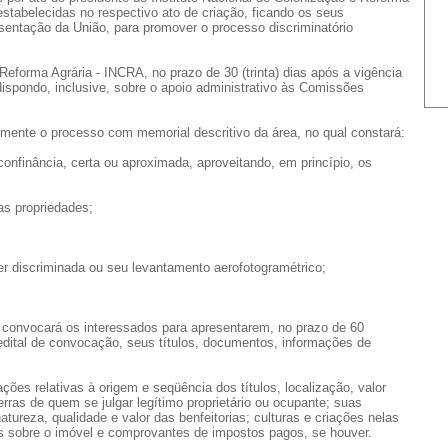
estabelecidas no respectivo ato de criação, ficando os seus
esentação da União, para promover o processo discriminatório
Reforma Agrária - INCRA, no prazo de 30 (trinta) dias após a vigência
dispondo, inclusive, sobre o apoio administrativo às Comissões
ialmente o processo com memorial descritivo da área, no qual constará:
confinância, certa ou aproximada, aproveitando, em princípio, os
das propriedades;
er discriminada ou seu levantamento aerofotogramétrico;
 convocará os interessados para apresentarem, no prazo de 60
 edital de convocação, seus títulos, documentos, informações de
ções relativas à origem e seqüência dos títulos, localização, valor
rras de quem se julgar legítimo proprietário ou ocupante; suas
tureza, qualidade e valor das benfeitorias; culturas e criações nelas
es sobre o imóvel e comprovantes de impostos pagos, se houver.