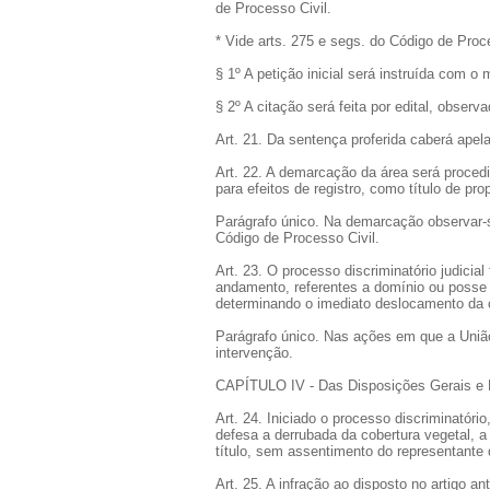
de Processo Civil.
* Vide arts. 275 e segs. do Código de Proce
§ 1º A petição inicial será instruída com o 
§ 2º A citação será feita por edital, obser
Art. 21. Da sentença proferida caberá apel
Art. 22. A demarcação da área será proced
para efeitos de registro, como título de pro
Parágrafo único. Na demarcação observar-s
Código de Processo Civil.
Art. 23. O processo discriminatório judicia
andamento, referentes a domínio ou posse 
determinando o imediato deslocamento da 
Parágrafo único. Nas ações em que a União n
intervenção.
CAPÍTULO IV - Das Disposições Gerais e 
Art. 24. Iniciado o processo discriminatóri
defesa a derrubada da cobertura vegetal, a
título, sem assentimento do representante 
Art. 25. A infração ao disposto no artigo a