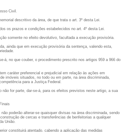
sso Civil.
memorial descritivo da área, de que trata o art. 3º desta Lei.
vados os prazos e condições estabelecidos no art. 4º desta Lei.
ação somente no efeito devolutivo, facultada a execução provisória.
ida, ainda que em execução provisória da sentença, valendo esta,
priedade.
e-á, no que couber, o procedimento prescrito nos artigos 959 a 966 do
l tem caráter preferencial e prejudicial em relação às ações em
de imóveis situados, no todo ou em parte, na área discriminada,
competência para a Justiça Federal.
ão for parte, dar-se-á, para os efeitos previstos neste artigo, a sua
Finais
o, não poderão alterar-se quaisquer divisas na área discriminada, sendo
 construção de cercas e transferências de benfeitorias a qualquer
da União.
nterior constituirá atentado, cabendo a aplicação das medidas