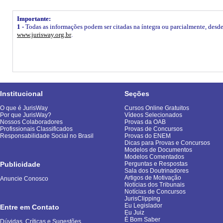
Importante:
1 -
Todas as informações podem ser citadas na íntegra ou parcialmente, desde q
www.jurisway.org.br
.
Institucional
Seções
O que é JurisWay
Cursos Online Gratuitos
Por que JurisWay?
Vídeos Selecionados
Nossos Colaboradores
Provas da OAB
Profissionais Classificados
Provas de Concursos
Responsabilidade Social no Brasil
Provas do ENEM
Dicas para Provas e Concursos
Modelos de Documentos
Modelos Comentados
Publicidade
Perguntas e Respostas
Sala dos Doutrinadores
Artigos de Motivação
Anuncie Conosco
Notícias dos Tribunais
Notícias de Concursos
JurisClipping
Eu Legislador
Entre em Contato
Eu Juiz
É Bom Saber
Dúvidas, Críticas e Sugestões