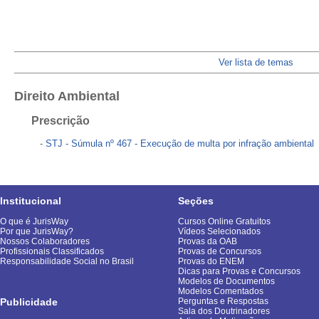
Ver lista de temas
Direito Ambiental
Prescrição
-
STJ - Súmula nº 467 - Execução de multa por infração ambiental
Institucional
Seções
O que é JurisWay
Cursos Online Gratuitos
Por que JurisWay?
Vídeos Selecionados
Nossos Colaboradores
Provas da OAB
Profissionais Classificados
Provas de Concursos
Responsabilidade Social no Brasil
Provas do ENEM
Dicas para Provas e Concursos
Modelos de Documentos
Modelos Comentados
Publicidade
Perguntas e Respostas
Sala dos Doutrinadores