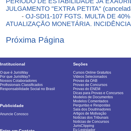
PERÍODO DE ESTABILIDADE JÁ EXAURI
JULGAMENTO "EXTRA PETITA" (cancelad
-
OJ-SDI1-107 FGTS. MULTA DE 40
ATUALIZAÇÃO MONETÁRIA. INCIDÊNCIA (
Próxima Página
Institucional
Seções
O que é JurisWay
Cursos Online Gratuitos
Por que JurisWay?
Vídeos Selecionados
Nossos Colaboradores
Provas da OAB
Profissionais Classificados
Provas de Concursos
Responsabilidade Social no Brasil
Provas do ENEM
Dicas para Provas e Concursos
Modelos de Documentos
Modelos Comentados
Publicidade
Perguntas e Respostas
Sala dos Doutrinadores
Artigos de Motivação
Anuncie Conosco
Notícias dos Tribunais
Notícias de Concursos
JurisClipping
Eu Legislador
Entre em Contato