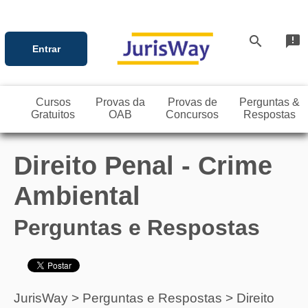
search
announcement
Entrar
Cursos
Provas da
Provas de
Perguntas &
Gratuitos
OAB
Concursos
Respostas
Direito Penal - Crime
Ambiental
Perguntas e Respostas
JurisWay
>
Perguntas e Respostas
>
Direito