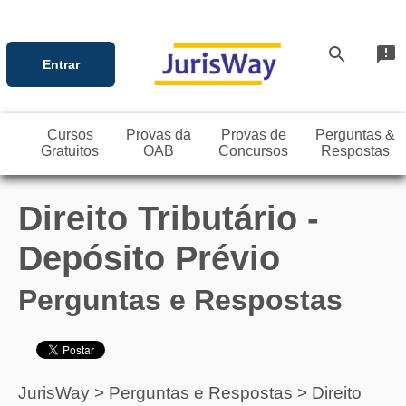
search
announcement
Entrar
Cursos
Provas da
Provas de
Perguntas &
Gratuitos
OAB
Concursos
Respostas
Direito Tributário -
Depósito Prévio
Perguntas e Respostas
JurisWay
>
Perguntas e Respostas
>
Direito