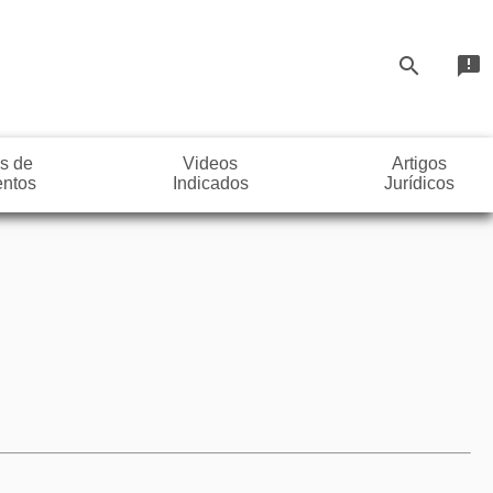
search
announcement
s de
Videos
Artigos
ntos
Indicados
Jurídicos