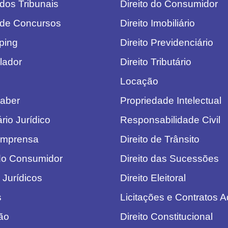
 dos Tribunais
Direito do Consumidor
 de Concursos
Direito Imobiliário
pping
Direito Previdenciário
lador
Direito Tributário
Locação
aber
Propriedade Intelectual
rio Jurídico
Responsabilidade Civil
Imprensa
Direito de Trânsito
do Consumidor
Direito das Sucessões
 Jurídicos
Direito Eleitoral
s
Licitações e Contratos A
ão
Direito Constitucional