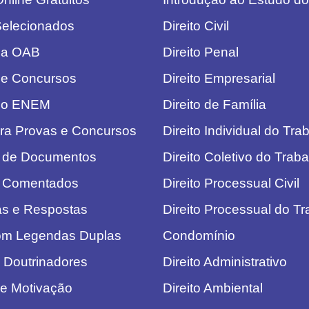
Selecionados
Direito Civil
da OAB
Direito Penal
de Concursos
Direito Empresarial
do ENEM
Direito de Família
ra Provas e Concursos
Direito Individual do Tra
 de Documentos
Direito Coletivo do Trab
 Comentados
Direito Processual Civil
as e Respostas
Direito Processual do T
com Legendas Duplas
Condomínio
 Doutrinadores
Direito Administrativo
de Motivação
Direito Ambiental