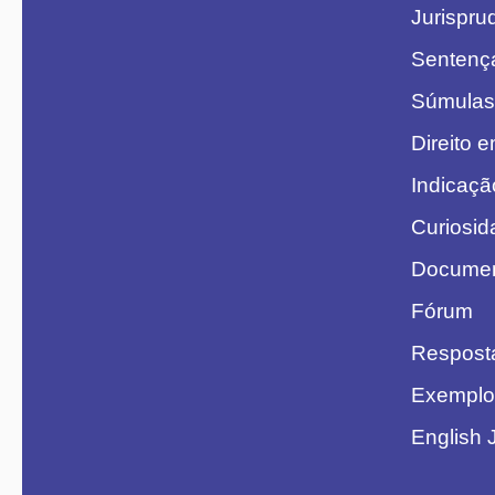
Jurispru
Sentenç
Súmulas
Direito 
Indicaçã
Curiosid
Document
Fórum
Respost
Exemplo
English 