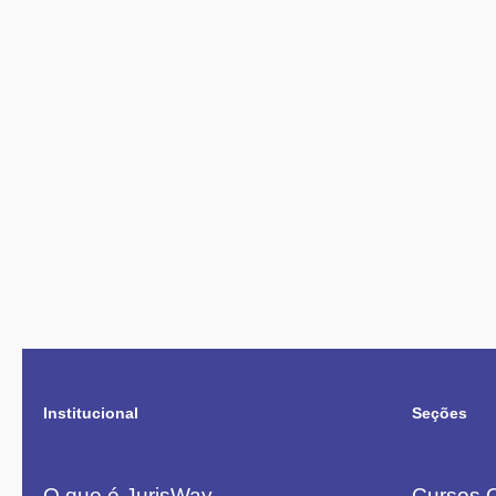
Institucional
Seções
O que é JurisWay
Cursos O