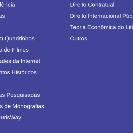
dência
Direito Contratual
as
Direito Internacional Púb
Teoria Econômica do Lití
em Quadrinhos
Outros
o de Filmes
ades da Internet
os Históricos
as Pesquisadas
s de Monografias
JurisWay