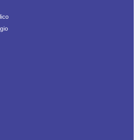
lico
gio