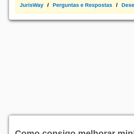
JurisWay
Perguntas e Respostas
Dese
Como consigo melhorar min