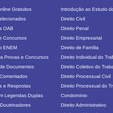
line Gratuitos
Introdução ao Estudo do
elecionados
Direito Civil
da OAB
Direito Penal
e Concursos
Direito Empresarial
do ENEM
Direito de Família
ra Provas e Concursos
Direito Individual do Tr
 de Documentos
Direito Coletivo do Trab
 Comentados
Direito Processual Civil
s e Respostas
Direito Processual do T
om Legendas Duplas
Condomínio
 Doutrinadores
Direito Administrativo