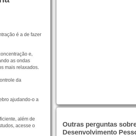
tração é a de fazer
concentração e,
ando as ondas
os mais relaxados.
ontrole da
ebro ajudando-o a
iciente, além de
Outras perguntas sobr
studos, acesse o
Desenvolvimento Pesso