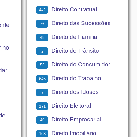
Direito Contratual
442
Direito das Sucessões
76
ente
Direito de Família
48
r no
Direito de Trânsito
2
Direito do Consumidor
55
dar
Direito do Trabalho
645
Direito dos Idosos
7
Direito Eleitoral
171
de
Direito Empresarial
40
Direito Imobiliário
103