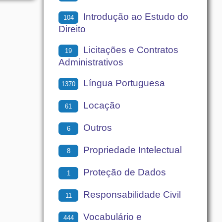
Introdução ao Estudo do
104
Direito
Licitações e Contratos
19
Administrativos
Língua Portuguesa
1370
Locação
61
Outros
6
Propriedade Intelectual
8
Proteção de Dados
1
Responsabilidade Civil
11
Vocabulário e
444