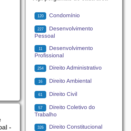
Condomínio
120
Desenvolvimento
227
Pessoal
Desenvolvimento
11
Profissional
Direito Administrativo
254
Direito Ambiental
16
Direito Civil
61
Direito Coletivo do
57
Trabalho
e
Direito Constitucional
al -
326