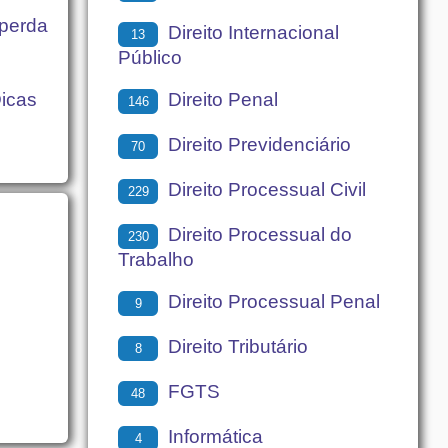
 perda
Direito Internacional
13
Público
Direito Penal
icas
146
Direito Previdenciário
70
Direito Processual Civil
229
Direito Processual do
230
Trabalho
Direito Processual Penal
9
Direito Tributário
8
FGTS
48
Informática
4