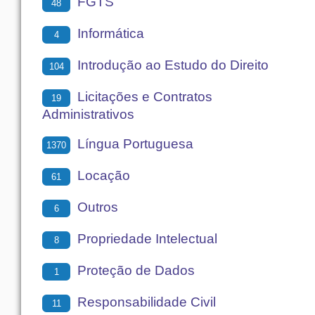
FGTS
48
Informática
4
Introdução ao Estudo do Direito
104
Licitações e Contratos
19
Administrativos
Língua Portuguesa
1370
Locação
61
Outros
6
Propriedade Intelectual
8
Proteção de Dados
1
Responsabilidade Civil
11