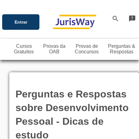
search
announcement
Entrar
Cursos
Provas da
Provas de
Perguntas &
Gratuitos
OAB
Concursos
Respostas
Perguntas e Respostas
sobre Desenvolvimento
Pessoal - Dicas de
estudo