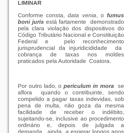
LIMINAR
Conforme
consta,
data
venia
, o
fumus
boni juris
está
fartamente
demonstrado
pela
clara
violação
dos
dispositivos
do
Código
Tributário
Nacional
e
Constituição
Federal
e
pelo
reconhecimento
jurisprudencial da injuridicididade
da
cobrança
de
taxas
nos
moldes
praticados
pela
Autoridade
Coatora.
Por
outro
lado
, o
periculum in
mora
se
aflora
quando
o
contribuinte
, sendo
compelido a
pagar
taxas
indevidas,
sob
pena
de
multa
,
não
goza
da
mesma
facilidade
de
receber
o
indébito
,
sujeitando-se,
inclusive
ao procedimento
ordinário
e,
depois
de julgada a
demanda
,
ainda
a
esperar
longos
anos