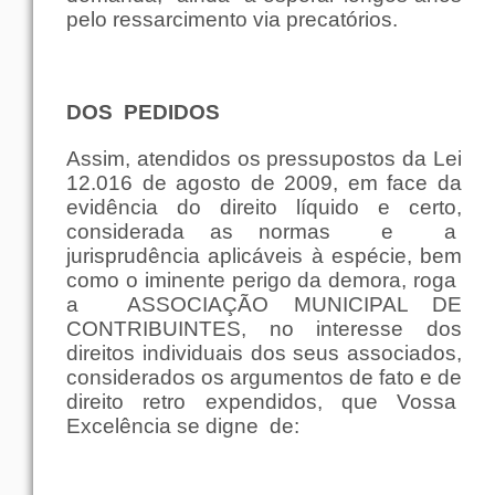
pelo
ressarcimento
via
precatórios
.
DOS
PEDIDOS
Assim
, atendidos os pressupostos da Lei
12.016 de agosto de 2009
,
em
face
da
evidência
do
direito
líquido
e
certo
,
considerada as
normas
e
a
jurisprudência
aplicáveis à
espécie
,
bem
como
o
iminente
perigo
da
demora
,
roga
a
ASSOCIAÇÃO
MUNICIPAL DE
CONTRIBUINTES, no
interesse
dos
direitos
individuais
dos
seus
associados
,
considerados os
argumentos
de
fato
e de
direito
retro expendidos,
que
Vossa
Excelência
se digne
de: