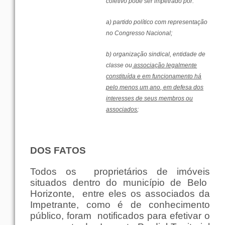
coletivo
pode
ser
impetrado
por
:
a)
partido
político
com
representação
no
Congresso
Nacional
;
b)
organização
sindical,
entidade
de
classe
ou
associação
legalmente
constituída e
em
funcionamento
há
pelo
menos
um
ano
,
em
defesa
dos
interesses
de
seus
membros
ou
associados
;
DOS
FATOS
Todos
os
proprietários
de
imóveis
situados
dentro
do
município
de
Belo
Horizonte
,
entre
eles
os
associados
da
Impetrante
,
como
é de
conhecimento
público
, foram
notificados
para
efetivar
o