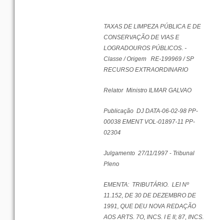
TAXAS
DE
LIMPEZA
PÚBLICA
E DE
CONSERVAÇÃO
DE
VIAS
E
LOGRADOUROS
PÚBLICOS
. -
Classe
/
Origem
RE-199969 / SP
RECURSO
EXTRAORDINARIO
Relator
Ministro
ILMAR GALVAO
Publicação
DJ DATA-06-02-98 PP-
00038 EMENT VOL-01897-11 PP-
02304
Julgamento
27/11/1997 -
Tribunal
Pleno
EMENTA
:
TRIBUTÁRIO
.
LEI
Nº
11.152, DE 30 DE
DEZEMBRO
DE
1991,
QUE
DEU
NOVA
REDAÇÃO
AOS ARTS. 7O, INCS. I E II; 87, INCS.