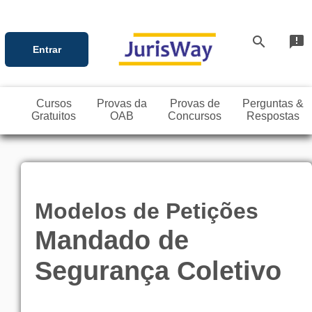
search
announcement
Entrar
Cursos
Provas da
Provas de
Perguntas &
Gratuitos
OAB
Concursos
Respostas
Modelos de Petições
Mandado de
Segurança Coletivo