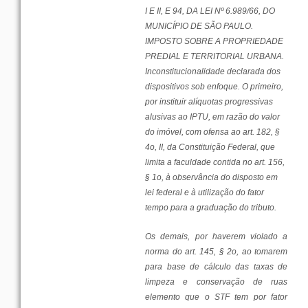
I E II, E 94, DA
LEI
Nº 6.989/66, DO
MUNICÍPIO
DE
SÃO
PAULO.
IMPOSTO
SOBRE
A
PROPRIEDADE
PREDIAL E
TERRITORIAL
URBANA
.
Inconstitucionalidade declarada dos
dispositivos
sob
enfoque
. O
primeiro
,
por
instituir
alíquotas
progressivas
alusivas ao IPTU,
em
razão
do
valor
do
imóvel
,
com
ofensa
ao art. 182, §
4o, II, da
Constituição
Federal
,
que
limita a
faculdade
contida no art. 156,
§ 1o, à
observância
do
disposto
em
lei
federal
e à
utilização
do
fator
tempo
para
a
graduação
do
tributo
.
Os
demais
,
por
haverem violado a
norma
do art. 145, § 2o, ao tomarem
para
base
de
cálculo
das
taxas
de
limpeza
e
conservação
de
ruas
elemento
que
o STF tem
por
fator