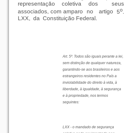
representação
coletiva
dos
seus
o
associados
,
com
amparo
no
artigo
5
.
LXX,
da
Constituição
Federal
.
Art. 5º.
Todos
são
iguais
perante
a
lei
,
sem
distinção
de
qualquer
natureza
,
garantindo-se aos
brasileiros
e aos
estrangeiros
residentes no
País
a
inviolabilidade
do
direito
à
vida
, à
liberdade
, à
igualdade
, à
segurança
e à
propriedade
,
nos
termos
seguintes
:
LXX - o
mandado
de
segurança