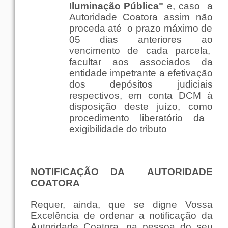
Iluminação
Pública
"
e,
caso
a
Autoridade
Coatora
assim
não
proceda
até
o
prazo
máximo
de
05
dias
anteriores
ao
vencimento
de
cada
parcela
,
facultar
aos
associados
da
entidade
impetrante
a efetivação
dos
depósitos
judiciais
respectivos
,
em
conta
DCM à
disposição
deste
juízo
,
como
procedimento liberatório da
exigibilidade do
tributo
NOTIFICAÇÃO DA
AUTORIDADE
COATORA
Requer,
ainda
,
que
se digne
Vossa
Excelência
de
ordenar
a notificação da
Autoridade
Coatora, na
pessoa
do
seu