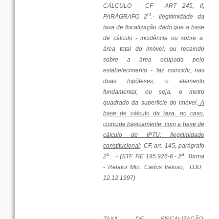
CÁLCULO
- CF
ART 245, II,
O
PARÁGRAFO
2
.- Ilegitimidade da
taxa
de fiscalização
dado
que
a
base
de
cálculo
-
incidência
ou
sobre
a
área
total
do
imóvel
,
ou
recaindo
sobre
a
área
ocupada
pelo
estabelecimento
- faz
coincidir
, nas
duas
hipóteses
, o
elemento
fundamental
,
ou
seja, o
metro
quadrado
da
superfície
do
imóvel
.
A
base
de
cálculo
da
taxa
, no
caso
,
coincide basicamente
com
a
base
de
cálculo
do IPTU: Ilegitimidade
constitucional
: CF, art. 145,
parágrafo
o
a
2
.
- (STF
RE 195.926-6 - 2
.
Turma
-
Relator
Min. Carlos Veloso,
DJU
12.12.1997)
TAXA
DE FISCALIZAÇÃO,