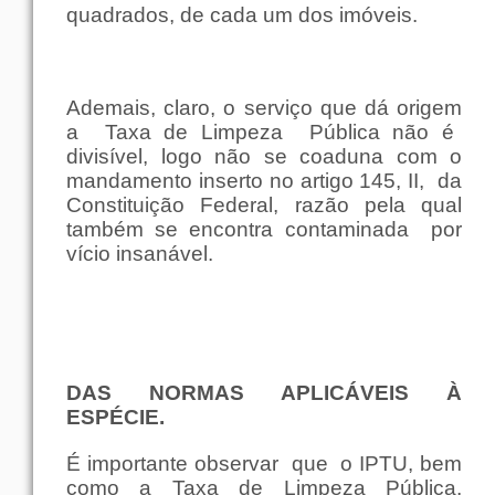
quadrados
, de
cada
um
dos
imóveis
.
Ademais
,
claro
, o
serviço
que
dá
origem
a
Taxa
de
Limpeza
Pública
não
é
divisível
,
logo
não
se coaduna
com
o
mandamento
inserto
no
artigo
145, II,
da
Constituição
Federal
,
razão
pela
qual
também
se
encontra
contaminada
por
vício
insanável
.
DAS
NORMAS
APLICÁVEIS À
ESPÉCIE
.
É
importante
observar
que
o IPTU,
bem
como
a
Taxa
de
Limpeza
Pública
,