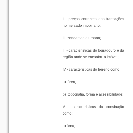
I -
preços
correntes
das
transações
no
mercado
imobiliário
;
II -
zoneamento
urbano
;
III -
características
do
logradouro
e da
região
onde
se
encontra
o
imóvel
;
IV -
características
do
terreno
como
:
a)
área
;
b)
topografia
,
forma
e
acessibilidade
;
V -
características
da
construção
como
:
a)
área
;