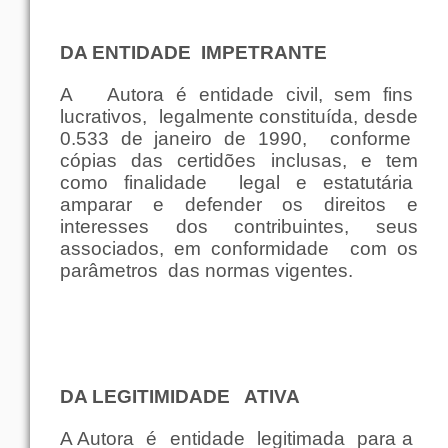
DA
ENTIDADE
IMPETRANTE
A
Autora é
entidade
civil
,
sem
fins
lucrativos
,
legalmente
constituída,
desde
0.533 de
janeiro
de 1990,
conforme
cópias
das
certidões
inclusas, e tem
como
finalidade
legal
e estatutária
amparar
e
defender
os
direitos
e
interesses
dos contribuintes,
seus
associados
,
em
conformidade
com
os
parâmetros
das
normas
vigentes.
DA
LEGITIMIDADE
ATIVA
A Autora
é
entidade
legitimada
para
a