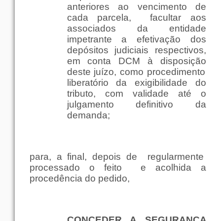
anteriores
ao
vencimento
de
cada
parcela
,
facultar
aos
associados
da
entidade
impetrante
a efetivação dos
depósitos
judiciais
respectivos
,
em
conta
DCM à
disposição
deste
juízo
,
como
procedimento
liberatório da exigibilidade do
tributo
,
com
validade
até
o
julgamento
definitivo
da
demanda
;
para
, a
final
,
depois
de
regularmente
processado o
feito
e acolhida a
procedência
do
pedido
,
CONCEDER
A
SEGURANÇA