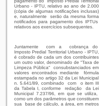
pagamento
do
Imposto
Predial
Territorial
Urbano
- IPTU,
relativo
ao
ano
de 2.000
(
cópia
de algumas notificações inclusas)
e,
naturalmente
serão
da
mesma
forma
notificados
para
pagamento
dos IPTUs
relativos
aos
exercícios
subsequentes.
Juntamente
com
a
cobrança
do
Imposto
Predial
Territorial
Urbano
- IPTU,
é cobrado de
cada
um
dos contribuintes
um
outro
valor
, denominado de "
Taxa
de
Limpeza
Pública
"
consubstanciados
em
valores
encontrados
mediante
fórmula
estampada no
artigo
32 da
Lei
Municipal
n. 5.641/89, combinado
com
o
item
III
da
Tabela
I,
conforme
redação
da
Lei
Municipal 7.237/96,
em
que
se utiliza,
como
um
dos
parâmetros
que
constituem
sua
base
de
cálculo
, a
área
,
em
metros