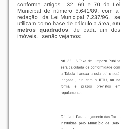
conforme
artigos
32, 69 e 70 da
Lei
Municipal de
número
5.641/89,
com
a
redação
da
Lei
Municipal 7.237/96,
se
utilizam
como
base
de
cálculo
a
área
,
em
metros
quadrados
, de
cada
um
dos
imóveis
,
senão
vejamos:
Art. 32 - A
Taxa
de
Limpeza
Pública
será calculada de
conformidade
com
a
Tabela
I
anexa
a esta
Lei
e será
lançada
junto
com
o IPTU,
ou
na
forma
e
prazos
previstos
em
regulamento
.
Tabela
I
Para
lançamento
das
Taxas
Instituídas
pelo
Município
de
Belo