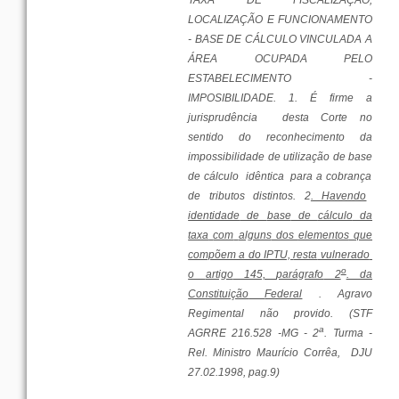
LOCALIZAÇÃO
E
FUNCIONAMENTO
-
BASE
DE
CÁLCULO
VINCULADA A
ÁREA
OCUPADA
PELO
ESTABELECIMENTO
-
IMPOSIBILIDADE. 1. É
firme
a
jurisprudência
desta
Corte
no
sentido
do
reconhecimento
da
impossibilidade de
utilização
de
base
de
cálculo
idêntica
para
a
cobrança
de
tributos
distintos
. 2
. Havendo
identidade
de
base
de
cálculo
da
taxa
com
alguns
dos
elementos
que
compõem a do IPTU,
resta
vulnerado
o
o
artigo
145,
parágrafo
2
. da
Constituição
Federal
.
Agravo
Regimental
não
provido. (STF
a
AGRRE 216.528 -MG - 2
.
Turma
-
Rel.
Ministro
Maurício Corrêa,
DJU
27.02.1998, pag.9)