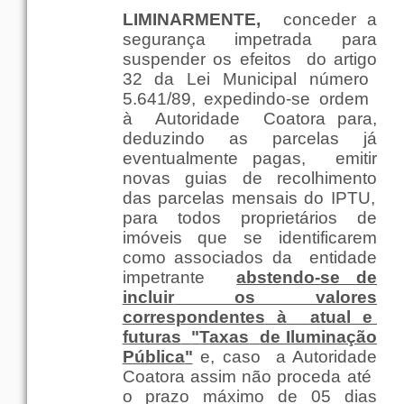
LIMINARMENTE
,
conceder
a
segurança
impetrada
para
suspender
os
efeitos
do
artigo
32 da
Lei
Municipal
número
5.641/89, expedindo-se
ordem
à
Autoridade
Coatora
para
,
deduzindo as
parcelas
já
eventualmente
pagas
,
emitir
novas
guias
de
recolhimento
das
parcelas
mensais
do IPTU,
para
todos
proprietários
de
imóveis
que
se identificarem
como
associados
da
entidade
impetrante
abstendo-se de
incluir
os
valores
correspondentes
à
atual
e
futuras
"
Taxas
de
Iluminação
Pública
"
e,
caso
a
Autoridade
Coatora
assim
não
proceda
até
o
prazo
máximo
de 05
dias