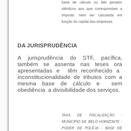
base
de
cálculo
ou
fato
gerador
idênticos
aos
que
correspondam a
imposto
,
nem
ser
calculada
em
função
do
capital
das
empresas
.
DA
JURISPRUDÊNCIA
A
jurisprudência
do STF,
pacífica
,
também
se
assenta
nas
teses
ora
apresentadas e
têm reconhecido a
inconstitucionalidade de
tributos
com
a
mesma
base
de
cálculo
e
sem
obediência
a divisibilidade dos
serviços
.
TAXA
DE FISCALIZAÇÃO -
MUNICIPIO DE
BELO
HORIZONTE
-
PODER
DE
POLÍCIA
-
BASE
DE