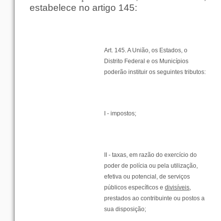
estabelece no
artigo
145:
Art. 145. A
União
, os
Estados
, o
Distrito
Federal
e os
Municípios
poderão
instituir
os
seguintes
tributos
:
I -
impostos
;
II -
taxas
,
em
razão
do
exercício
do
poder
de
polícia
ou
pela
utilização
,
efetiva
ou
potencial
, de
serviços
públicos
específicos
e
divisíveis
,
prestados ao
contribuinte
ou
postos
a
sua
disposição
;