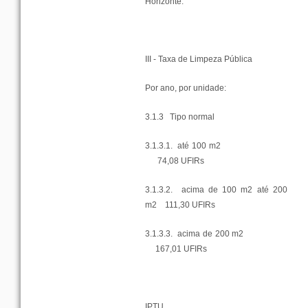
Horizonte
:
III -
Taxa
de
Limpeza
Pública
Por
ano
,
por
unidade
:
3.1.3
Tipo
normal
3.1.3.1.
até
100 m2
74,08 UFIRs
3.1.3.2.
acima
de 100 m2
até
200
m2
111,30 UFIRs
3.1.3.3.
acima
de 200 m2
167,01 UFIRs
IPTU