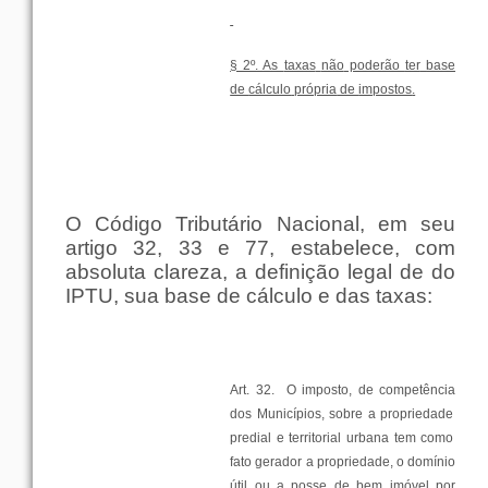
§ 2º. As
taxas
não
poderão
ter
base
de
cálculo
própria
de
impostos
.
O
Código
Tributário
Nacional
,
em
seu
artigo
32, 33 e 77, estabelece,
com
absoluta
clareza
, a
definição
legal
de do
IPTU,
sua
base
de
cálculo
e das
taxas
:
Art. 32.
O
imposto
, de
competência
dos
Municípios
,
sobre
a
propriedade
predial e
territorial
urbana
tem
como
fato
gerador
a
propriedade
, o
domínio
útil
ou
a
posse
de
bem
imóvel
por