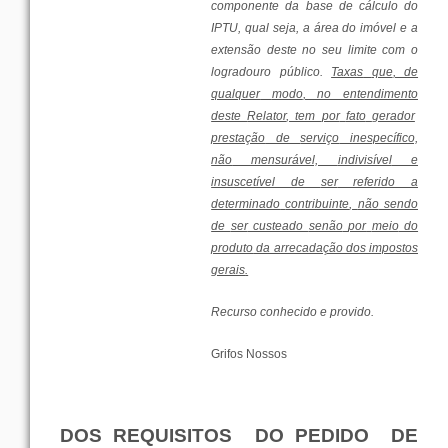
componente
da
base
de
cálculo
do
IPTU,
qual
seja, a
área
do
imóvel
e a
extensão
deste no
seu
limite
com
o
logradouro
público
.
Taxas
que
, de
qualquer
modo
, no
entendimento
deste
Relator
, tem
por
fato
gerador
prestação
de
serviço
inespecífico,
não
mensurável,
indivisível
e
insuscetível de
ser
referido a
determinado
contribuinte
,
não
sendo
de
ser
custeado
senão
por
meio
do
produto
da arrecadação dos
impostos
gerais
.
Recurso
conhecido
e provido.
Grifos
Nossos
DOS
REQUISITOS
DO
PEDIDO
DE