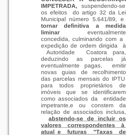
IMPETRADA,
suspendendo-se
os
efeitos
do
artigo
32 da
Lei
Municipal
número
5.641/89, e
tornar
definitiva
a
medida
liminar
eventualmente
concedida, culminando
com
a
expedição
de
ordem
dirigida
à
Autoridade
Coatora
para
,
deduzindo as
parcelas
já
eventualmente
pagas
,
emitir
novas
guias
de
recolhimento
das
parcelas
mensais
do IPTU
para
todos
proprietários
de
imóveis
que
se identificarem
como
associados
da
entidade
impetrante
,e
ou
constem da
relação
de
associados
inclusa
,
abstendo-se de
incluir
os
valores
correspondentes
à
atual
e
futuras
"
Taxas
de