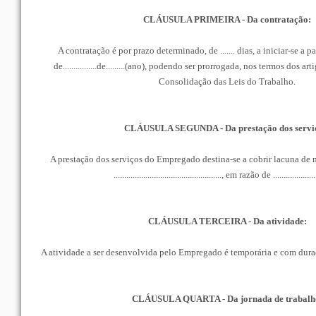
CLÁUSULA PRIMEIRA - Da contratação:
A contratação é por prazo determinado, de ....... dias, a iniciar-se a par
de................de.........(ano), podendo ser prorrogada, nos termos dos a
Consolidação das Leis do Trabalho.
CLÁUSULA SEGUNDA - Da prestação dos servi
A prestação dos serviços do Empregado destina-se a cobrir lacuna de m
..................................................., em razão de .....................
CLÁUSULA TERCEIRA - Da atividade:
A atividade a ser desenvolvida pelo Empregado é temporária e com duração 
CLÁUSULA QUARTA - Da jornada de trabalh