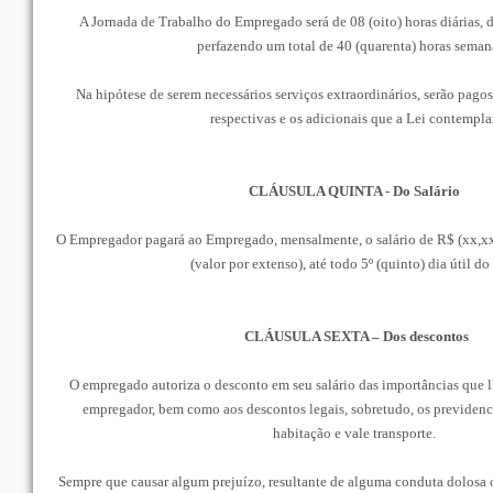
A Jornada de Trabalho do Empregado será de 08 (oito) horas diárias, d
perfazendo um total de 40 (quarenta) horas seman
Na hipótese de serem necessários serviços extraordinários, serão pag
respectivas e os adicionais que a Lei contemplar
CLÁUSULA QUINTA - Do Salário
O Empregador pagará ao Empregado, mensalmente, o salário de R$ (xx,xx), ............
(valor por extenso), até todo 5º (quinto) dia útil do
CLÁUSULA SEXTA – Dos descontos
O empregado autoriza o desconto em seu salário das importâncias que l
empregador, bem como aos descontos legais, sobretudo, os previdenci
habitação e vale transporte.
Sempre que causar algum prejuízo, resultante de alguma conduta dolosa o