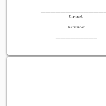
_______________________________________
Empregado
Testemunhas:
_________________________
_________________________