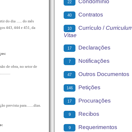
Condomínio
22
Contratos
40
tir do dia ...... do mês
Currículo /
Curriculu
rtigos 443, 444 e 451, da
10
Vitae
Declarações
17
ços:
Notificações
7
ão de obra, no setor de
...........
Outros Documentos
47
Petições
146
Procurações
17
prevista para........dias.
Recibos
9
o:
Requerimentos
9