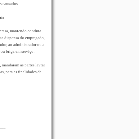
s causados.
is
presa, mantendo conduta
ata dispensa do empregado,
ador, ao administrador ou a
 ou briga em serviço.
s, mandaram as partes lavrar
s, para as finalidades de
___