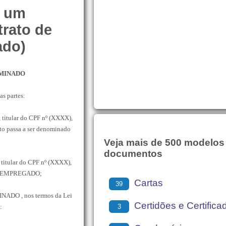
e um
trato de
ado)
MINADO
as partes:
ssão), titular do CPF nº (XXXX),
to passa a ser denominado
Veja mais de 500 modelos
documentos
ssão), titular do CPF nº (XXXX),
ado EMPREGADO;
Cartas
39
DO , nos termos da Lei
Certidões e Certifica
3
: