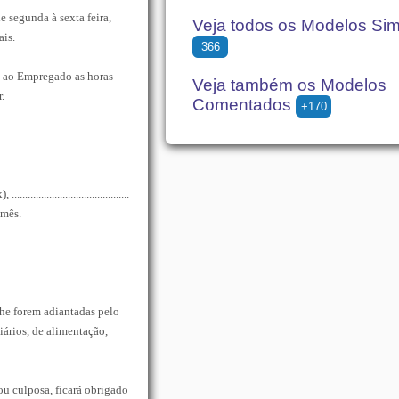
e segunda à sexta feira,
Veja todos os Modelos Si
ais.
366
os ao Empregado as horas
Veja também os Modelos
.
Comentados
+170
................................
 mês.
he forem adiantadas pelo
ários, de alimentação,
u culposa, ficará obrigado