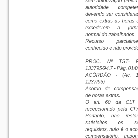
sem autorização prévia
autoridade competen
devendo ser considera
como extras as horas 
excederem a jorn
normal do trabalhador.
Recurso parcialme
conhecido e não provid
PROC. Nº TST- R
133795/94.7 - Pág. 01/
ACÓRDÃO - (Ac. 1
1237/95)
Acordo de compensa
de horas extras.
O art. 60 da CLT 
recepcionado pela CF/
Portanto, não resta
satisfeitos os s
requisitos, nulo é o ac
compensatório, impon