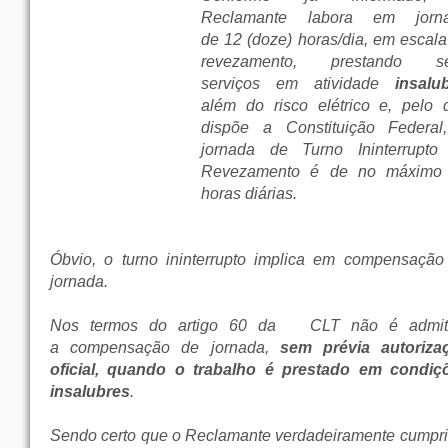
Reclamante labora em jorn
de 12 (doze) horas/dia, em escala
revezamento, prestando s
serviços em atividade
insalu
além do risco elétrico e, pelo 
dispõe a Constituição Federal
jornada de Turno Ininterrupto
Revezamento é de no máximo
horas diárias.
Óbvio, o turno ininterrupto implica em compensação
jornada.
Nos termos do artigo 60 da
CLT não é admit
a compensação de jornada,
sem prévia autoriza
oficial, quando o trabalho é prestado em condiç
insalubres
.
Sendo certo que o Reclamante verdadeiramente cumpri