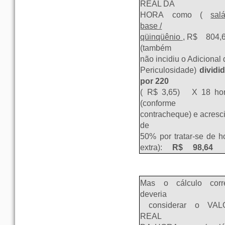
REAL DA
HORA como (
salá
base /
qüinqüênio
, R$
804,
(também
não incidiu o Adicional
Periculosidade)
dividi
por 220
( R$ 3,65)
X 18 hor
(conforme
contracheque) e acresc
de
50% por tratar-se de h
extra):
R$ 98,64
Mas o cálculo corr
deveria
considerar o VAL
REAL