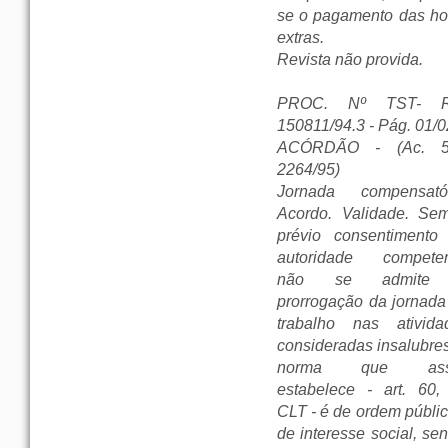
se o pagamento das ho
extras.
Revista não provida.
PROC. Nº TST- R
150811/94.3 - Pág. 01/0
ACÓRDÃO - (Ac. 5
2264/95)
Jornada compensatór
Acordo. Validade. Se
prévio consentimento
autoridade competen
não se admite
prorrogação da jornada
trabalho nas ativida
consideradas insalubres
norma que ass
estabelece - art. 60,
CLT - é de ordem públic
de interesse social, se