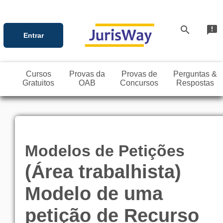
search
announcement
Entrar
Cursos
Provas da
Provas de
Perguntas &
Gratuitos
OAB
Concursos
Respostas
Modelos de Petições
(Área trabalhista)
Modelo de uma
petição de Recurso