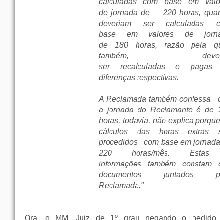
calculadas com base em valo
de jornada de 220 horas, qua
deveriam ser calculadas 
base em valores de jorn
de 180 horas, razão pela qu
também, dever
ser recalculadas e pagas
diferenças respectivas.
A Reclamada também confessa
q
a jornada do Reclamante é de 
horas, todavia, não explica porqu
cálculos das horas extras 
procedidos com base em jornada
220 horas/mês. Est
informações também constam 
documentos juntados pe
Reclamada."
Ora, o MM. Juiz de 1º grau negando o pedido