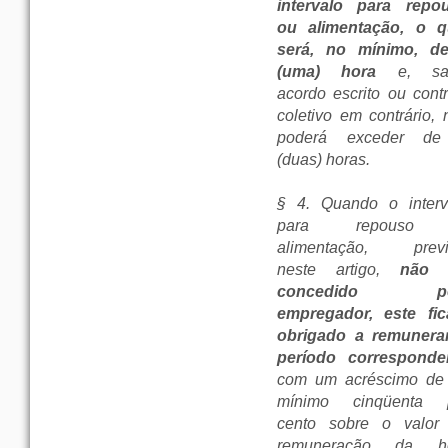
intervalo para repo
ou alimentação, o q
será, no mínimo, d
(uma) hora
e, sal
acordo escrito ou contr
coletivo em contrário, 
poderá exceder d
(duas) horas.
§ 4. Quando o interv
para repouso
alimentação, previ
neste artigo,
não 
concedido pe
empregador, este fic
obrigado a remunera
período corresponde
com um acréscimo de
mínimo cinqüenta 
cento sobre o valor
remuneração da h