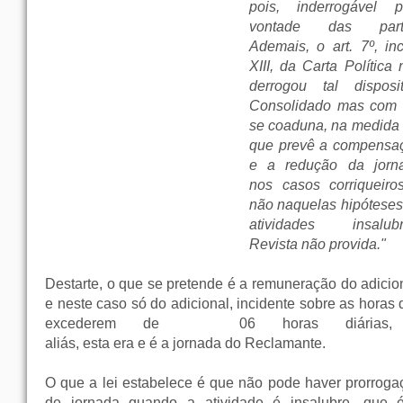
pois, inderrogável p
vontade das part
Ademais, o art. 7º, inc
XIII, da Carta Política
derrogou tal disposit
Consolidado mas com 
se coaduna, na medida
que prevê a compensa
e a redução da jorn
nos casos corriqueiro
não naquelas hipóteses
atividades insalubr
Revista não provida."
Destarte, o que se pretende é a remuneração do adicion
e neste caso só do adicional, incidente sobre as horas
excederem de
06 horas diária
aliás, esta era e é a jornada do Reclamante.
O que a lei estabelece é que não pode haver prorroga
de jornada quando a atividade é insalubre, que 