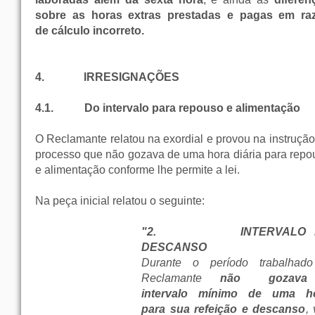
sobre as horas extras prestadas e pagas em ra
de cálculo incorreto.
4.
IRRESIGNAÇÕES
4.1.
Do intervalo para repouso e alimentação
O Reclamante relatou na exordial e provou na instrução
processo que não gozava de uma hora diária para repo
e alimentação conforme lhe permite a lei.
Na peça inicial relatou o seguinte:
"2.
INTERVALO 
DESCANSO
Durante o período trabalhad
Reclamante
não
gozava 
intervalo mínimo de uma h
para sua refeição e descanso
,