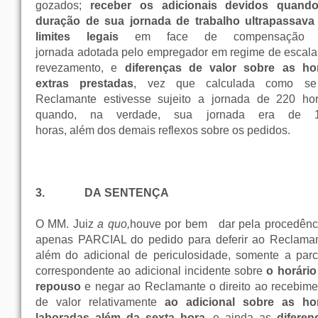
gozados;
receber os adicionais devidos quand
duração de sua jornada de trabalho ultrapassava
limites legais
em face de compensação 
jornada adotada pelo empregador em regime de escala
revezamento, e
diferenças de valor sobre as ho
extras prestadas
, vez que calculada como s
Reclamante estivesse sujeito a jornada de 220 hor
quando, na verdade, sua jornada era de 
horas, além dos demais reflexos sobre os pedidos.
3.
DA SENTENÇA
O MM. Juiz
a quo,
houve por bem
dar pela procedên
apenas PARCIAL do pedido para deferir ao Reclaman
além do adicional de periculosidade, somente a parc
correspondente ao adicional incidente sobre
o horário
repouso
e negar ao Reclamante o direito ao recebime
de valor relativamente
ao adicional sobre as ho
laboradas além da sexta hora
, e ainda as
diferen