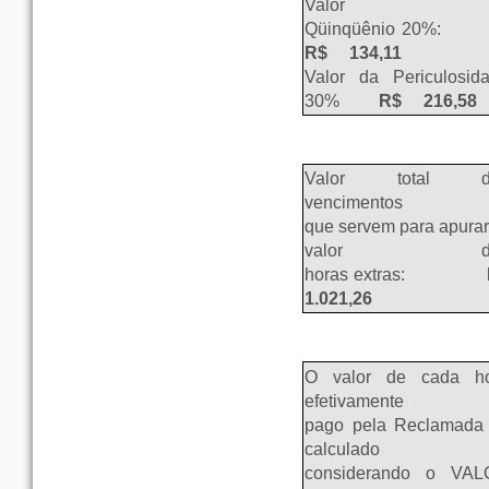
Valor d
Qüinqüênio 20%:
R$ 134,11
Valor da Periculosid
30%
R$ 216,58
Valor total d
vencimentos
que servem para apurar
valor da
horas extras:
R
1.021,26
O valor de cada h
efetivamente
pago pela Reclamada 
calculado
considerando o VA