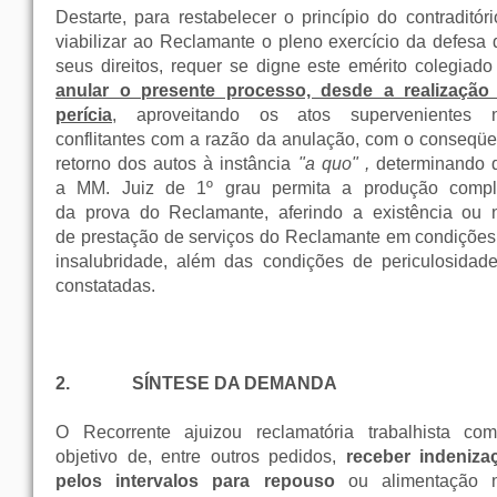
Destarte, para restabelecer o princípio do contraditór
viabilizar ao Reclamante o pleno exercício da defesa 
seus direitos, requer se digne este emérito colegiad
anular o presente processo, desde a realização
perícia
, aproveitando os atos supervenientes 
conflitantes com a razão da anulação, com o conseqüe
retorno dos autos à instância
"a quo" ,
determinando 
a MM. Juiz de 1º grau permita a produção compl
da prova do Reclamante, aferindo a existência ou 
de prestação de serviços do Reclamante em condições
insalubridade, além das condições de periculosidade
constatadas.
2.
SÍNTESE DA DEMANDA
O Recorrente ajuizou reclamatória trabalhista co
objetivo de, entre outros pedidos,
receber indeniza
pelos intervalos para repouso
ou alimentação 