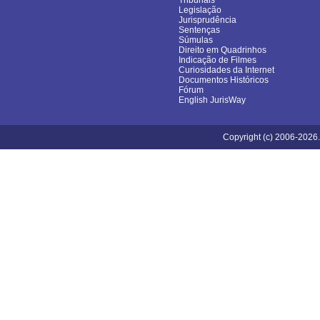
Tribunais
Legislação
Jurisprudência
Sentenças
Súmulas
Direito em Quadrinhos
Indicação de Filmes
Curiosidades da Internet
Documentos Históricos
Fórum
English JurisWay
Copyright (c) 2006-2026.