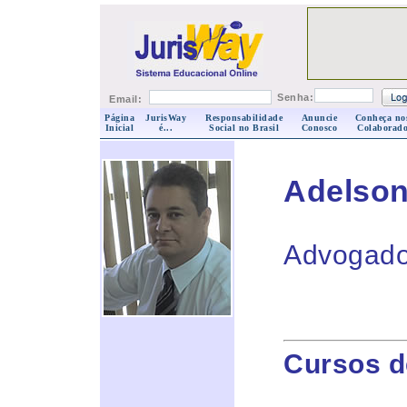
Senha:
Email:
Página
JurisWay
Responsabilidade
Anuncie
Conheça no
Inicial
é...
Social no Brasil
Conosco
Colaborado
Adelson
Advogad
Cursos d