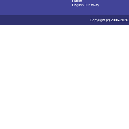
Fórum
English JurisWay
Copyright (c) 2006-2026.