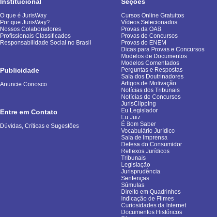
Institucional
Seções
O que é JurisWay
Cursos Online Gratuitos
Por que JurisWay?
Vídeos Selecionados
Nossos Colaboradores
Provas da OAB
Profissionais Classificados
Provas de Concursos
Responsabilidade Social no Brasil
Provas do ENEM
Dicas para Provas e Concursos
Modelos de Documentos
Modelos Comentados
Publicidade
Perguntas e Respostas
Sala dos Doutrinadores
Artigos de Motivação
Anuncie Conosco
Notícias dos Tribunais
Notícias de Concursos
JurisClipping
Eu Legislador
Entre em Contato
Eu Juiz
É Bom Saber
Dúvidas, Críticas e Sugestões
Vocabulário Jurídico
Sala de Imprensa
Defesa do Consumidor
Reflexos Jurídicos
Tribunais
Legislação
Jurisprudência
Sentenças
Súmulas
Direito em Quadrinhos
Indicação de Filmes
Curiosidades da Internet
Documentos Históricos