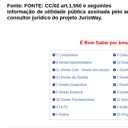
Fonte: FONTE: CC/02 art.1.550 e seguintes
Informação de utilidade pública assinada pelo 
consultor jurídico do projeto JurisWay.
É Bom Saber por área
7 Condomínio
4 Defe
8 Direito Administrativo
13 Dire
11 Direito Civil - Direito dos Idosos
1 Direi
23 Direito de Família
1 Direi
7 Direito Desportivo
1 Dire
5 Direito Eleitoral
9 Direi
26 Direito Previdenciário
11 Dire
3 FGTS
4 Insti
2 Outros
15 Prop