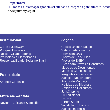
Importante:
1 -
Todas as informações podem ser citadas na íntegra ou parcialmente, desde q
www.jurisway.org.br
.
Institucional
Seções
O que é JurisWay
Cursos Online Gratuitos
Por que JurisWay?
Vídeos Selecionados
Nossos Colaboradores
Provas da OAB
Profissionais Classificados
Provas de Concursos
Responsabilidade Social no Brasil
Provas do ENEM
Dicas para Provas e Concursos
Modelos de Documentos
Modelos Comentados
Publicidade
Perguntas e Respostas
Sala dos Doutrinadores
Artigos de Motivação
Anuncie Conosco
Notícias dos Tribunais
Notícias de Concursos
JurisClipping
Eu Legislador
Entre em Contato
Eu Juiz
É Bom Saber
Dúvidas, Críticas e Sugestões
Vocabulário Jurídico
Sala de Imprensa