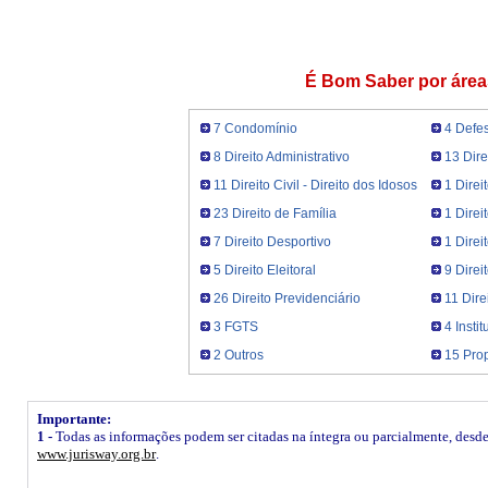
É Bom Saber por área
7 Condomínio
4 Defe
8 Direito Administrativo
13 Dire
11 Direito Civil - Direito dos Idosos
1 Direi
23 Direito de Família
1 Direi
7 Direito Desportivo
1 Dire
5 Direito Eleitoral
9 Direi
26 Direito Previdenciário
11 Dire
3 FGTS
4 Insti
2 Outros
15 Prop
Importante:
1 -
Todas as informações podem ser citadas na íntegra ou parcialmente, desde q
www.jurisway.org.br
.