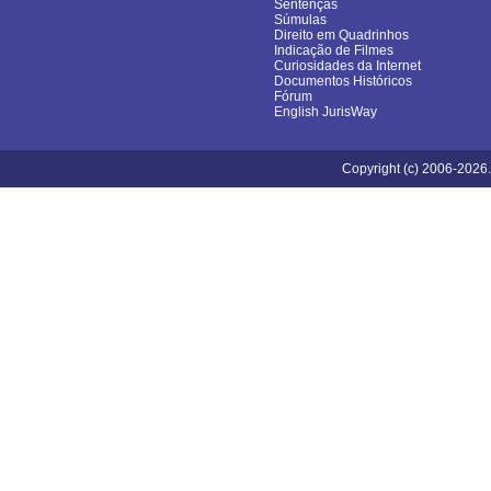
Sentenças
Súmulas
Direito em Quadrinhos
Indicação de Filmes
Curiosidades da Internet
Documentos Históricos
Fórum
English JurisWay
Copyright (c) 2006-2026.