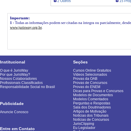
2 Outros
15 Prop
Importante:
1 -
Todas as informações podem ser citadas na íntegra ou parcialmente, desde q
www.jurisway.org.br
.
Institucional
Seções
O que é JurisWay
Cursos Online Gratuitos
Por que JurisWay?
Vídeos Selecionados
Nossos Colaboradores
Provas da OAB
Profissionais Classificados
Provas de Concursos
Responsabilidade Social no Brasil
Provas do ENEM
Dicas para Provas e Concursos
Modelos de Documentos
Modelos Comentados
Publicidade
Perguntas e Respostas
Sala dos Doutrinadores
Artigos de Motivação
Anuncie Conosco
Notícias dos Tribunais
Notícias de Concursos
JurisClipping
Eu Legislador
Entre em Contato