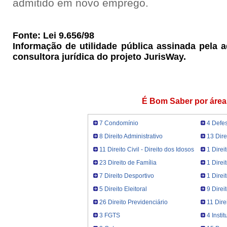
admitido em novo emprego.
Fonte: Lei 9.656/98
Informação de utilidade pública assinada pela 
consultora jurídica do projeto JurisWay.
É Bom Saber por área
7 Condomínio
4 Defe
8 Direito Administrativo
13 Dire
11 Direito Civil - Direito dos Idosos
1 Direi
23 Direito de Família
1 Direi
7 Direito Desportivo
1 Dire
5 Direito Eleitoral
9 Direi
26 Direito Previdenciário
11 Dire
3 FGTS
4 Insti