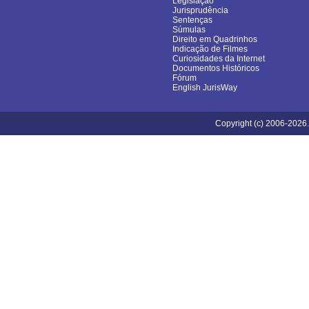
Legislação
Jurisprudência
Sentenças
Súmulas
Direito em Quadrinhos
Indicação de Filmes
Curiosidades da Internet
Documentos Históricos
Fórum
English JurisWay
Copyright (c) 2006-2026.