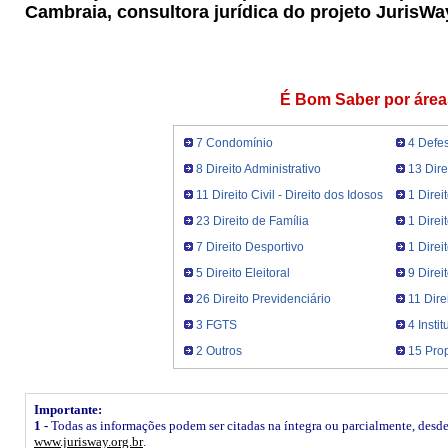
Cambraia, consultora jurídica do projeto JurisWa
É Bom Saber por área
7 Condomínio
4 Defe
8 Direito Administrativo
13 Dire
11 Direito Civil - Direito dos Idosos
1 Direi
23 Direito de Família
1 Direi
7 Direito Desportivo
1 Dire
5 Direito Eleitoral
9 Direi
26 Direito Previdenciário
11 Dire
3 FGTS
4 Insti
2 Outros
15 Prop
Importante:
1 -
Todas as informações podem ser citadas na íntegra ou parcialmente, desde q
www.jurisway.org.br
.