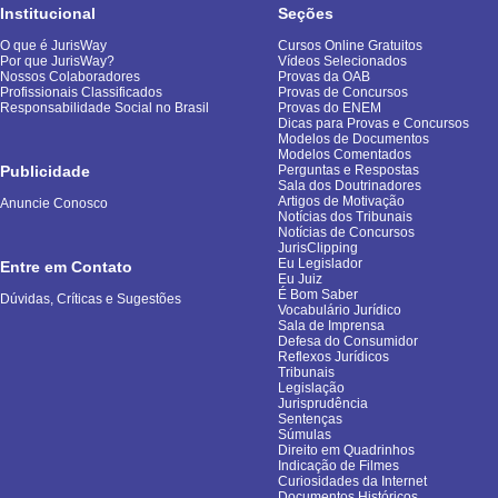
Institucional
Seções
O que é JurisWay
Cursos Online Gratuitos
Por que JurisWay?
Vídeos Selecionados
Nossos Colaboradores
Provas da OAB
Profissionais Classificados
Provas de Concursos
Responsabilidade Social no Brasil
Provas do ENEM
Dicas para Provas e Concursos
Modelos de Documentos
Modelos Comentados
Publicidade
Perguntas e Respostas
Sala dos Doutrinadores
Artigos de Motivação
Anuncie Conosco
Notícias dos Tribunais
Notícias de Concursos
JurisClipping
Eu Legislador
Entre em Contato
Eu Juiz
É Bom Saber
Dúvidas, Críticas e Sugestões
Vocabulário Jurídico
Sala de Imprensa
Defesa do Consumidor
Reflexos Jurídicos
Tribunais
Legislação
Jurisprudência
Sentenças
Súmulas
Direito em Quadrinhos
Indicação de Filmes
Curiosidades da Internet
Documentos Históricos