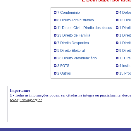
7 Condomínio
4 Defe
8 Direito Administrativo
13 Dire
11 Direito Civil - Direito dos Idosos
1 Direi
23 Direito de Família
1 Direi
7 Direito Desportivo
1 Dire
5 Direito Eleitoral
9 Direi
26 Direito Previdenciário
11 Dire
3 FGTS
4 Insti
2 Outros
15 Prop
Importante:
1 -
Todas as informações podem ser citadas na íntegra ou parcialmente, desde q
www.jurisway.org.br
.