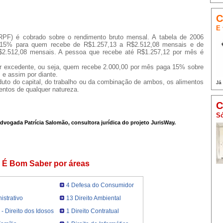
C
E 
RPF) é cobrado sobre o rendimento bruto mensal. A tabela de 2006
e 15% para quem recebe de R$1.257,13 a R$2.512,08 mensais e de
2.512,08 mensais. A pessoa que recebe até R$1.257,12 por mês é
or excedente, ou seja, quem recebe 2.000,00 por mês paga 15% sobre
 e assim por diante.
duto do capital, do trabalho ou da combinação de ambos, os alimentos
Já
entos de qualquer natureza.
C
Só
advogada Patrícia Salomão, consultora jurídica do projeto JurisWay.
É Bom Saber por áreas
4 Defesa do Consumidor
istrativo
13 Direito Ambiental
l - Direito dos Idosos
1 Direito Contratual