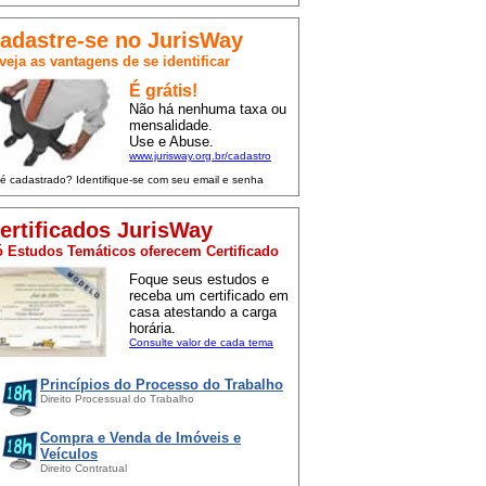
adastre-se no JurisWay
veja as vantagens de se identificar
É grátis!
Não há nenhuma taxa ou
mensalidade.
Use e Abuse.
www.jurisway.org.br/cadastro
 é cadastrado? Identifique-se com seu email e senha
ertificados JurisWay
 Estudos Temáticos oferecem Certificado
Foque seus estudos e
receba um certificado em
casa atestando a carga
horária.
Consulte valor de cada tema
Princípios do Processo do Trabalho
Direito Processual do Trabalho
Compra e Venda de Imóveis e
Veículos
Direito Contratual