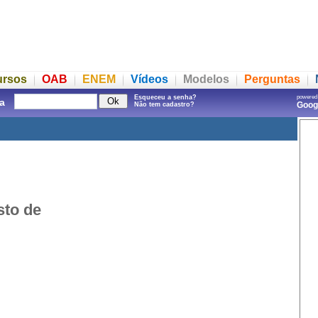
ursos
OAB
ENEM
Vídeos
Modelos
Perguntas
Esqueceu a senha?
powered
a
Goo
Não tem cadastro?
sto de