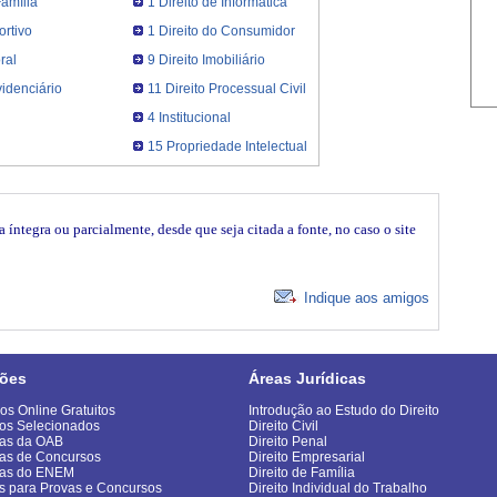
Família
1 Direito de Informática
ortivo
1 Direito do Consumidor
ral
9 Direito Imobiliário
videnciário
11 Direito Processual Civil
4 Institucional
15 Propriedade Intelectual
íntegra ou parcialmente, desde que seja citada a fonte, no caso o site
Indique aos amigos
ões
Áreas Jurídicas
os Online Gratuitos
Introdução ao Estudo do Direito
os Selecionados
Direito Civil
as da OAB
Direito Penal
as de Concursos
Direito Empresarial
vas do ENEM
Direito de Família
s para Provas e Concursos
Direito Individual do Trabalho