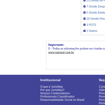
23 Direito de 
7 Direito Desp
5 Direito Eleito
26 Direito Pre
3 FGTS
2 Outros
Importante:
1 -
Todas as informações podem ser citadas na 
www.jurisway.org.br
.
Institucional
Seç
O que é JurisWay
Curs
Por que JurisWay?
Víde
Nossos Colaboradores
Prov
Profissionais Classificados
Prov
Responsabilidade Social no Brasil
Pro
Dica