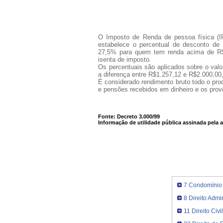
O Imposto de Renda de pessoa física (I
estabelece o percentual de desconto d
27,5% para quem tem renda acima de R$
isenta de imposto.
Os percentuais são aplicados sobre o val
a diferença entre R$1.257,12 e R$2.000,00,
É considerado rendimento bruto todo o pro
e pensões recebidos em dinheiro e os prov
Fonte: Decreto 3.000/99
Informação de utilidade pública assinada pela 
7 Condomínio
8 Direito Admin
11 Direito Civi